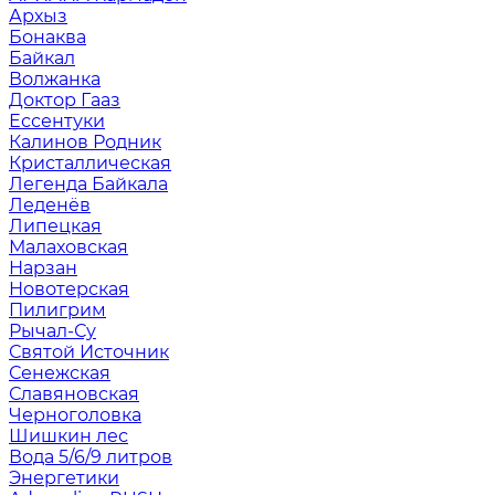
Архыз
Бонаква
Байкал
Волжанка
Доктор Гааз
Ессентуки
Калинов Родник
Кристаллическая
Легенда Байкала
Леденёв
Липецкая
Малаховская
Нарзан
Новотерская
Пилигрим
Рычал-Су
Святой Источник
Сенежская
Славяновская
Черноголовка
Шишкин лес
Вода 5/6/9 литров
Энергетики