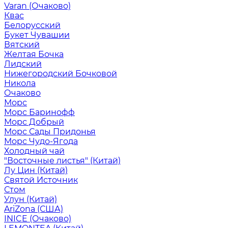
Varan (Очаково)
Квас
Белорусский
Букет Чувашии
Вятский
Желтая Бочка
Лидский
Нижегородский Бочковой
Никола
Очаково
Морс
Морс Баринофф
Морс Добрый
Морс Сады Придонья
Морс Чудо-Ягода
Холодный чай
"Восточные листья" (Китай)
Лу Цин (Китай)
Святой Источник
Стом
Улун (Китай)
AriZona (США)
INICE (Очаково)