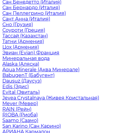
Сан Бенедетто (Италия)
Сан Бернардо (Италия)
Сан Пеллегрино (Италия)
Сант Анна (Италия)
Сно (Грузия)
Соуроти (Греция)
Тассай (Казахстан)
Татни (Армения)
Цох (Армения)
Эвиан (Evian) Франция
Минеральная вода
Alaska (Аляска)
Aqua Minerale (Аква Минерале)
BabugenT (Бабугент)
Dausuz (Даусуз)
Edis (Эдис)
Evital (Эвиталь)
Jevea Crystalnaya (Живея Кристальная)
Mever (Мевер)
RAIN (Рейн)
RIOBA (Риоба)
Saamo (Саамо)
San Karino (Сан Карино)
АРИАНА Кармадон