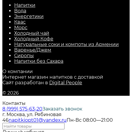
Напитки
Вода
Энергетики
Квас
Морс
Холодный чай
Холодный Кофе
Натуральные соки и компоты из Армении
Варенье/Джем
Сиропы
Напитки без Сахара
О компании
Интернет магазин напитков с доставкой
Сайт разработан в
Digital People
© 2026
Контакты
8 (999) 575-63-20
Заказать звонок
г. Москва, ул. Рябиновая
46
napitkiopt01@yandex.ru
Пн-Вс 08:00—21:00