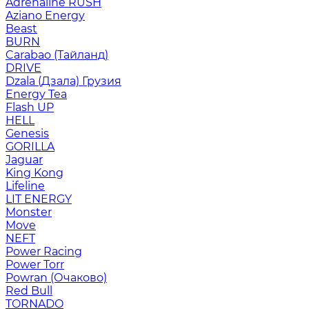
Adrenaline RUSH
Aziano Energy
Beast
BURN
Carabao (Тайланд)
DRIVE
Dzala (Дзала) Грузия
Energy Tea
Flash UP
HELL
Genesis
GORILLA
Jaguar
King Kong
Lifeline
LIT ENERGY
Monster
Move
NEFT
Power Racing
Power Torr
Powran (Очаково)
Red Bull
TORNADO