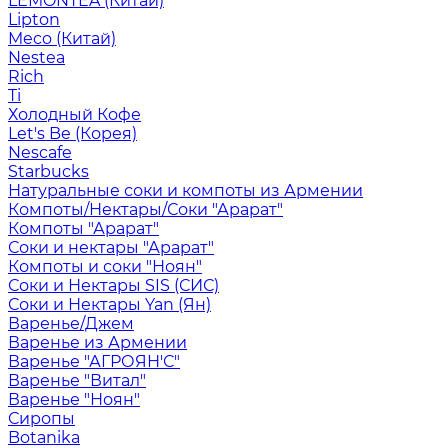
LEMONTEA (Китай)
Lipton
Meco (Китай)
Nestea
Rich
Ti
Холодный Кофе
Let's Be (Корея)
Nescafe
Starbucks
Натуральные соки и компоты из Армении
Компоты/Нектары/Соки "Арарат"
Компоты "Арарат"
Соки и нектары "Арарат"
Компоты и соки "Ноян"
Соки и Нектары SIS (СИС)
Соки и Нектары Yan (Ян)
Варенье/Джем
Варенье из Армении
Варенье "АГРОЯН'С"
Варенье "Витал"
Варенье "Ноян"
Сиропы
Botanika