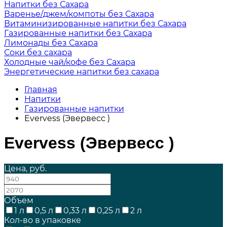
Напитки без Сахара
Варенье/джем/компоты без Сахара
Витаминизированные напитки без Сахара
Газированные напитки без Сахара
Лимонады без Сахара
Соки без сахара
Холодные чай/кофе без Сахара
Энергетические напитки без сахара
Главная
Напитки
Газированные напитки
Evervess (Эвервесс )
Evervess (Эвервесс )
Цена, руб.
—
Объем
1 л
0,5 л
0,33 л
0,25 л
2 л
Кол-во в упаковке