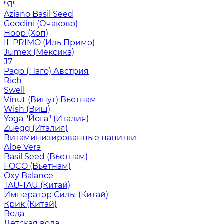
"Я"
Aziano Basil Seed
Goodini (Очаково)
Hoop (Хоп)
IL PRIMO (Иль Примо)
Jumex (Мексика)
J7
Pago (Паго) Австрия
Rich
Swell
Vinut (Винут) Вьетнам
Wish (Виш)
Yoga "Йога" (Италия)
Zuegg (Италия)
Витаминизированные напитки
Aloe Vera
Basil Seed (Вьетнам)
FOCO (Вьетнам)
Oxy Balance
TAU-TAU (Китай)
Император Силы (Китай)
Крик (Китай)
Вода
Детская вода