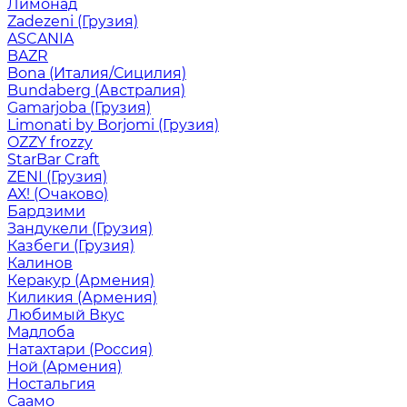
Лимонад
Zadezeni (Грузия)
ASCANIA
BAZR
Bona (Италия/Сицилия)
Bundaberg (Австралия)
Gamarjoba (Грузия)
Limonati by Borjomi (Грузия)
OZZY frozzy
StarBar Craft
ZENI (Грузия)
АХ! (Очаково)
Бардзими
Зандукели (Грузия)
Казбеги (Грузия)
Калинов
Керакур (Армения)
Киликия (Армения)
Любимый Вкус
Мадлоба
Натахтари (Россия)
Ной (Армения)
Ностальгия
Саамо