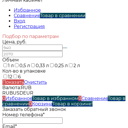
Личный кабинет
Избранное
Сравнение
Товар в сравнении
Вход
Регистрация
Подбор по параметрам
Цена, руб.
—
Объем
1 л
0,5 л
0,33 л
0,25 л
2 л
Кол-во в упаковке
12
6
Показать
Очистить
Валюта:
RUB
RUB
USD
EUR
0
Избранное
Товар в избранном
0
Сравнение
Товар в
сравнении
0
Корзина
Товар в корзине!
Заказать обратный звонок
Номер телефона*
Email*