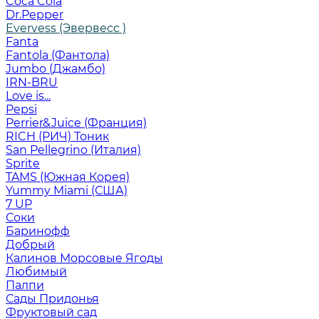
Coca Cola
Dr.Pepper
Evervess (Эвервесс )
Fanta
Fantola (Фантола)
Jumbo (Джамбо)
IRN-BRU
Love is...
Pepsi
Perrier&Juice (Франция)
RICH (РИЧ) Тоник
San Pellegrino (Италия)
Sprite
TAMS (Южная Корея)
Yummy Miami (США)
7 UP
Соки
Баринофф
Добрый
Калинов Морсовые Ягоды
Любимый
Палпи
Сады Придонья
Фруктовый сад