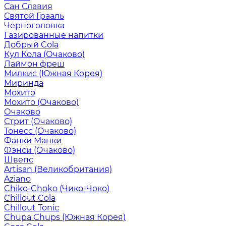
Сан Славия
Святой Грааль
Черноголовка
Газированные напитки
Добрый Cola
Кул Кола (Очаково)
Лаймон фреш
Милкис (Южная Корея)
Миринда
Мохито
Мохито (Очаково)
Очаково
Стрит (Очаково)
Тонесс (Очаково)
Фанки Манки
Фэнси (Очаково)
Швепс
Artisan (Великобритания)
Aziano
Chiko-Choko (Чико-Чоко)
Chillout Cola
Chillout Tonic
Chupa Chups (Южная Корея)