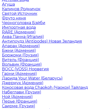
Агуша
Калинов Родничок
Святой Источник
Фруто няня
Черноголовка Бэйби
Импортная вода
RARE (Армения)
Аква Панна (Италия)
Антипоудз (Antipodes) Новая Зеландия
Апаран (Армения)
Бжни (Армения)
Боржоми (Грузия)
Витель (Франция)
Вольвик (Франция)
ВОСС (VOSS) Норвегия
Гарни (Армения)
Дарида Your Water (Беларусь)
Джермук (Армения)
Кокосовая вода Chaokoh (Чаокох) Тайланд
Набеглави (Грузия)
Ной (Армения)
Перье (Франция)
Саирме (Грузия)