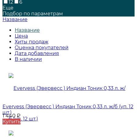
12
6
Еще
Подбор по параметрам
Название
Название
Цена
Хиты продаж
Оценка покупателей
Дата добавления
В наличии
Evervess (Эвервесс ) Индиан Тоник 0,33 л. ж/б (уп. 12
шт.)
1 440
₽
Купить