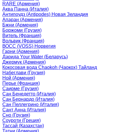
RARE (Армения)
Аква Панна (Италия)
Антипоудз (Antipodes) Новая Зеландия
Апаран (Армения)
Бжни (Армения)
Боржоми (Грузия)
Витель (Франция)
Вольвик (Франция)
ВОСС (VOSS) Норвегия
Гарни (Армения)
Дарида Your Water (Беларусь)
Джермук (Армения)
Кокосовая вода Chaokoh (Чаокох) Тайланд
Набеглави (Грузия)
Ной (Армения)
Перье (Франция)
Саирме (Грузия)
Сан Бенедетто (Италия)
Сан Бернардо (Италия)
Сан Пеллегрино (Италия)
Сант Анна (Италия)
Сно (Грузия)
Соуроти (Греция)
Тассай (Казахстан)
Татни (Армения)