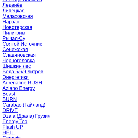
Леденёв
Липецкая
Малаховская
Нарзан
Новотерская
Пилигрим
Рычал-Су
Святой Источник
Сенежская
Славяновская
Черноголовка
Шишкин лес
Вода 5/6/9 литров
Энергетики
Adrenaline RUSH
Aziano Energy
Beast
BURN
Carabao (Тайланд)
DRIVE
Dzala (Дзала) Грузия
Energy Tea
Flash UP
HELL