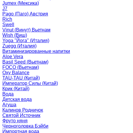
Jumex (Мексика)
J7
Pago (Паго) Австрия
Rich
Swell
Vinut (Винут) Вьетнам
Wish (Виш)
Yoga "Йога" (Италия)
Zuegg (Италия)
Витаминизированные напитки
Aloe Vera
Basil Seed (Вьетнам)
FOCO (Вьетнам)
Oxy Balance
TAU-TAU (Китай)
Император Силы (Китай)
Крик (Китай)
Вода
Детская вода
Агуша
Калинов Родничок
Святой Источник
Фруто няня
Черноголовка Бэйби
Импортная вода