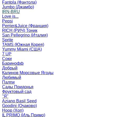
Fantola (Фантола)
Jumbo (Джамбо)
IRN-BRU
Love is...
Pepsi
Perrier&Juice (Франция)
RICH (РИЧ) Тоник
San Pellegrino (Италия)
Sprite
TAMS (Южная Корея)
Yummy Miami (США)
7 UP
Соки
Баринофф
Добрый
Калинов Морсовые Ягоды
Любимый
Палпи
Сады Придонья
Фруктовый сад
"Я"
Aziano Basil Seed
Goodini (Очаково)
Hoop (Хоп)
IL PRIMO (Иль Примо)