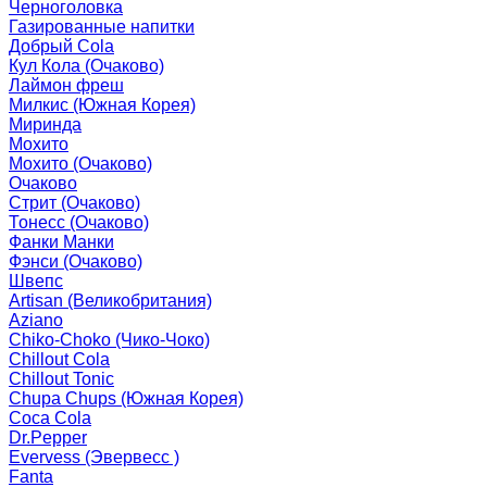
Черноголовка
Газированные напитки
Добрый Cola
Кул Кола (Очаково)
Лаймон фреш
Милкис (Южная Корея)
Миринда
Мохито
Мохито (Очаково)
Очаково
Стрит (Очаково)
Тонесс (Очаково)
Фанки Манки
Фэнси (Очаково)
Швепс
Artisan (Великобритания)
Aziano
Chiko-Choko (Чико-Чоко)
Chillout Cola
Chillout Tonic
Chupa Chups (Южная Корея)
Coca Cola
Dr.Pepper
Evervess (Эвервесс )
Fanta