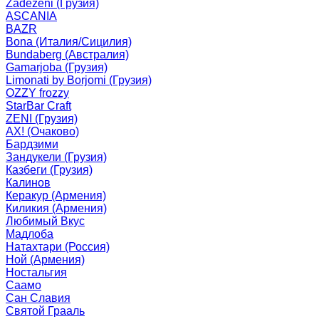
Zadezeni (Грузия)
ASCANIA
BAZR
Bona (Италия/Сицилия)
Bundaberg (Австралия)
Gamarjoba (Грузия)
Limonati by Borjomi (Грузия)
OZZY frozzy
StarBar Craft
ZENI (Грузия)
АХ! (Очаково)
Бардзими
Зандукели (Грузия)
Казбеги (Грузия)
Калинов
Керакур (Армения)
Киликия (Армения)
Любимый Вкус
Мадлоба
Натахтари (Россия)
Ной (Армения)
Ностальгия
Саамо
Сан Славия
Святой Грааль