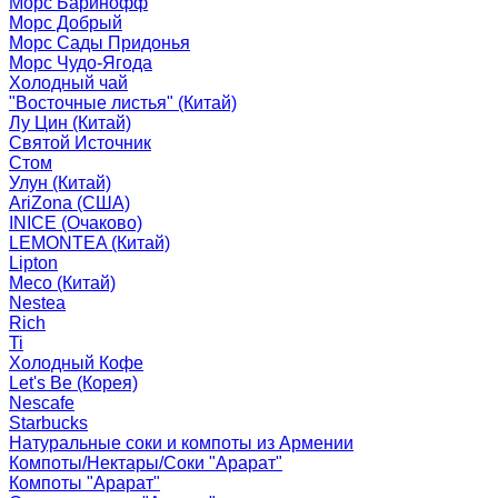
Морс Баринофф
Морс Добрый
Морс Сады Придонья
Морс Чудо-Ягода
Холодный чай
"Восточные листья" (Китай)
Лу Цин (Китай)
Святой Источник
Стом
Улун (Китай)
AriZona (США)
INICE (Очаково)
LEMONTEA (Китай)
Lipton
Meco (Китай)
Nestea
Rich
Ti
Холодный Кофе
Let's Be (Корея)
Nescafe
Starbucks
Натуральные соки и компоты из Армении
Компоты/Нектары/Соки "Арарат"
Компоты "Арарат"