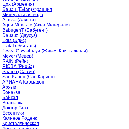
Цох (Армения)
Эвиан (Evian) Франция
Минеральная вода
Alaska (Аляска)
Aqua Minerale (Аква Минерале)
BabugenT (Бабугент)
Dausuz (Даусуз)
Edis (Эдис)
Evital (Эвиталь)
Jevea Crystalnaya (Живея Кристальная)
Mever (Мевер)
RAIN (Рейн)
RIOBA (Риоба)
Saamo (Саамо)
San Karino (Сан Карино)
АРИАНА Кармадон
Архыз
Бонаква
Байкал
Волжанка
Доктор Гааз
Ессентуки
Калинов Родник
Кристаллическая
Легенда Байкала