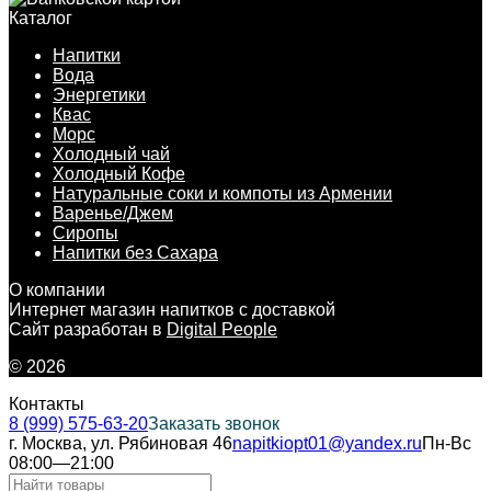
Каталог
Напитки
Вода
Энергетики
Квас
Морс
Холодный чай
Холодный Кофе
Натуральные соки и компоты из Армении
Варенье/Джем
Сиропы
Напитки без Сахара
О компании
Интернет магазин напитков с доставкой
Сайт разработан в
Digital People
© 2026
Контакты
8 (999) 575-63-20
Заказать звонок
г. Москва, ул. Рябиновая 46
napitkiopt01@yandex.ru
Пн-Вс
08:00—21:00