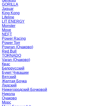
Genesis
GORILLA
Jaguar
King Kong
Lifeline
LIT ENERGY
Monster
Move
NEFT
Power Racing
Power Torr
Powran (Очаково)
Red Bull
TORNADO
Varan (Очаково)
Квас
Белорусский
Букет Чувашии
Вятский
Желтая Бочка
Лидский
Нижегородский Бочковой
Никола
Очаково
Морс