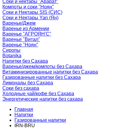
Соки и нектары "Арарат"
Компоты и соки "Ноян"
Соки и Нектары SIS (СИС)
Соки и Нектары Yan (Ян)
Варенье/Джем
Варенье из Армении
Варенье "АГРОЯН'С"
Варенье "Витал"
Варенье "Ноян"
Сиропы
Botanika
Напитки без Сахара
Варенье/джем/компоты без Сахара
Витаминизированные напитки без Сахара
Газированные напитки без Сахара
Лимонады без Сахара
Соки без сахара
Холодные чай/кофе без Сахара
Энергетические напитки без сахара
Главная
Напитки
Газированные напитки
IRN-BRU