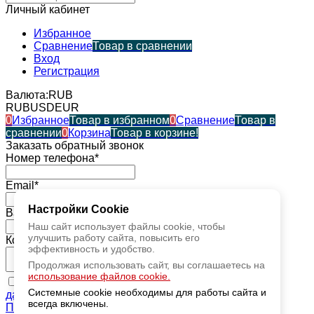
Личный кабинет
Избранное
Сравнение
Товар в сравнении
Вход
Регистрация
Валюта:
RUB
RUB
USD
EUR
0
Избранное
Товар в избранном
0
Сравнение
Товар в
сравнении
0
Корзина
Товар в корзине!
Заказать обратный звонок
Номер телефона*
Email*
Настройки Cookie
Ваше имя*
Наш сайт использует файлы cookie, чтобы
улучшить работу сайта, повысить его
Комментарий*
эффективность и удобство.
Продолжая использовать сайт, вы соглашаетесь на
использование файлов cookie.
Я даю согласие
на обработку моих персональных
Системные cookie необходимы для работы сайта и
данных
, ознакомился и принимаю условия
всегда включены.
Пользовательского соглашения