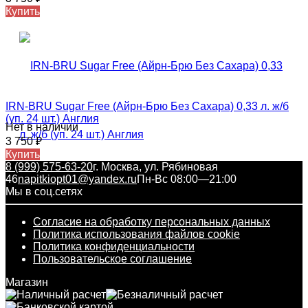
Купить
IRN-BRU Sugar Free (Айрн-Брю Без Сахара) 0,33 л. ж/б
(уп. 24 шт.) Англия
Нет в наличии
3 750
₽
Купить
8 (999) 575-63-20
г. Москва, ул. Рябиновая
46
napitkiopt01@yandex.ru
Пн-Вс 08:00—21:00
Мы в соц.сетях
Согласие на обработку персональных данных
Политика использования файлов cookie
Политика конфиденциальности
Пользовательское соглашение
Магазин