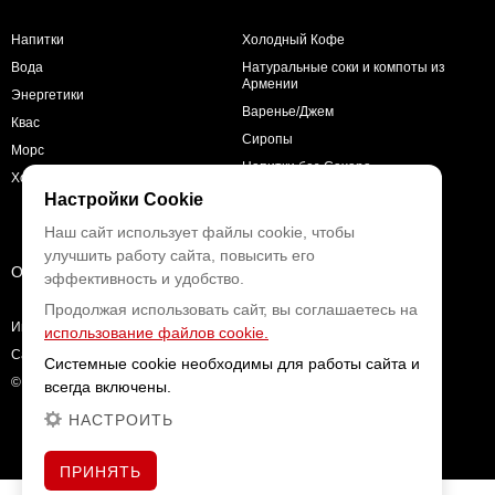
Напитки
Холодный Кофе
Вода
Натуральные соки и компоты из
Армении
Энергетики
Варенье/Джем
Квас
Сиропы
Морс
Напитки без Сахара
Холодный чай
Настройки Cookie
Наш сайт использует файлы cookie, чтобы
улучшить работу сайта, повысить его
О КОМПАНИИ
эффективность и удобство.
Продолжая использовать сайт, вы соглашаетесь на
Интернет магазин напитков с доставкой
использование файлов cookie.
Сайт разработан в
Digital People
Системные cookie необходимы для работы сайта и
© 2026
всегда включены.
НАСТРОИТЬ
ПРИНЯТЬ