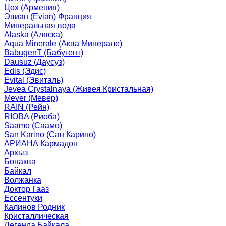
Цох (Армения)
Эвиан (Evian) Франция
Минеральная вода
Alaska (Аляска)
Aqua Minerale (Аква Минерале)
BabugenT (Бабугент)
Dausuz (Даусуз)
Edis (Эдис)
Evital (Эвиталь)
Jevea Crystalnaya (Живея Кристальная)
Mever (Мевер)
RAIN (Рейн)
RIOBA (Риоба)
Saamo (Саамо)
San Karino (Сан Карино)
АРИАНА Кармадон
Архыз
Бонаква
Байкал
Волжанка
Доктор Гааз
Ессентуки
Калинов Родник
Кристаллическая
Легенда Байкала