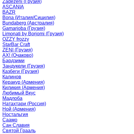
Zadezeni (Грузия)
ASCANIA
BAZR
Bona (Италия/Сицилия)
Bundaberg (Австралия)
Gamarjoba (Грузия)
Limonati by Borjomi (Грузия)
OZZY frozzy
StarBar Craft
ZENI (Грузия)
АХ! (Очаково)
Бардзими
Зандукели (Грузия)
Казбеги (Грузия)
Калинов
Керакур (Армения)
Киликия (Армения)
Любимый Вкус
Мадлоба
Натахтари (Россия)
Ной (Армения)
Ностальгия
Саамо
Сан Славия
Святой Грааль