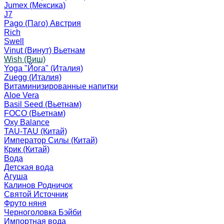
Jumex (Мексика)
J7
Pago (Паго) Австрия
Rich
Swell
Vinut (Винут) Вьетнам
Wish (Виш)
Yoga "Йога" (Италия)
Zuegg (Италия)
Витаминизированные напитки
Aloe Vera
Basil Seed (Вьетнам)
FOCO (Вьетнам)
Oxy Balance
TAU-TAU (Китай)
Император Силы (Китай)
Крик (Китай)
Вода
Детская вода
Агуша
Калинов Родничок
Святой Источник
Фруто няня
Черноголовка Бэйби
Импортная вода