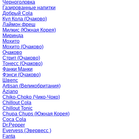
Черноголовка
Газированные напитки
Добрый Cola
Кул Кола (Очаково)
Лаймон фреш
Милкис (Южная Корея)
Миринда
Мохито
Мохито (Очаково)
Очаково
Стрит (Очаково)
Тонесс (Очаково)
Фанки Манки
Фэнси (Очаково)
Швепс
Artisan (Великобритания)
Aziano
Chiko-Choko (Чико-Чоко)
Chillout Cola
Chillout Tonic
Chupa Chups (Южная Корея)
Coca Cola
Dr.Pepper
Evervess (Эвервесс )
Fanta