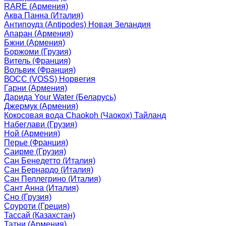
RARE (Армения)
Аква Панна (Италия)
Антипоудз (Antipodes) Новая Зеландия
Апаран (Армения)
Бжни (Армения)
Боржоми (Грузия)
Витель (Франция)
Вольвик (Франция)
ВОСС (VOSS) Норвегия
Гарни (Армения)
Дарида Your Water (Беларусь)
Джермук (Армения)
Кокосовая вода Chaokoh (Чаокох) Тайланд
Набеглави (Грузия)
Ной (Армения)
Перье (Франция)
Саирме (Грузия)
Сан Бенедетто (Италия)
Сан Бернардо (Италия)
Сан Пеллегрино (Италия)
Сант Анна (Италия)
Сно (Грузия)
Соуроти (Греция)
Тассай (Казахстан)
Татни (Армения)