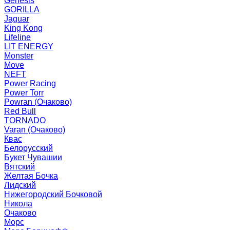
Genesis
GORILLA
Jaguar
King Kong
Lifeline
LIT ENERGY
Monster
Move
NEFT
Power Racing
Power Torr
Powran (Очаково)
Red Bull
TORNADO
Varan (Очаково)
Квас
Белорусский
Букет Чувашии
Вятский
Желтая Бочка
Лидский
Нижегородский Бочковой
Никола
Очаково
Морс