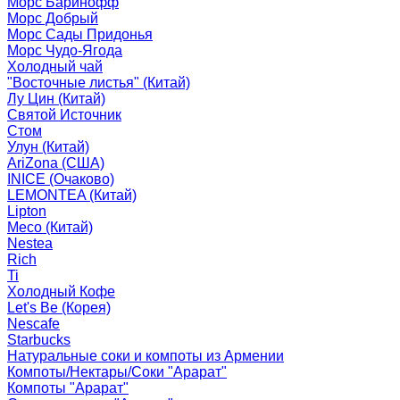
Морс Баринофф
Морс Добрый
Морс Сады Придонья
Морс Чудо-Ягода
Холодный чай
"Восточные листья" (Китай)
Лу Цин (Китай)
Святой Источник
Стом
Улун (Китай)
AriZona (США)
INICE (Очаково)
LEMONTEA (Китай)
Lipton
Meco (Китай)
Nestea
Rich
Ti
Холодный Кофе
Let's Be (Корея)
Nescafe
Starbucks
Натуральные соки и компоты из Армении
Компоты/Нектары/Соки "Арарат"
Компоты "Арарат"