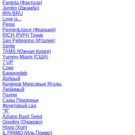
Fantola (Фантола)
Jumbo (Джамбо)
IRN-BRU
Love is...
Pepsi
Perrier&Juice (Франция)
RICH (РИЧ) Тоник
San Pellegrino (Италия)
Sprite
TAMS (Южная Корея)
Yummy Miami (США)
7 UP
Соки
Баринофф
Добрый
Калинов Морсовые Ягоды
Любимый
Палпи
Сады Придонья
Фруктовый сад
"Я"
Aziano Basil Seed
Goodini (Очаково)
Hoop (Хоп)
IL PRIMO (Иль Примо)