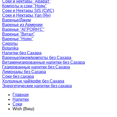
Соки и нектары "Арарат"
Компоты и соки "Ноян"
Соки и Нектары SIS (СИС)
Соки и Нектары Yan (Ян)
Варенье/Джем
Варенье из Армении
Варенье "АГРОЯН'С"
Варенье "Витал"
Варенье "Ноян"
Сиропы
Botanika
Напитки без Сахара
Варенье/джем/компоты без Сахара
Витаминизированные напитки без Сахара
Газированные напитки без Сахара
Лимонады без Сахара
Соки без сахара
Холодные чай/кофе без Сахара
Энергетические напитки без сахара
Главная
Напитки
Соки
Wish (Виш)