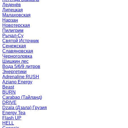
Леденёв
Липецкая
Малаховская
Нарзан
Новотерская
Пилигрим
Рычал-Су
Святой Источник
Сенежская
Славяновская
Черноголовка
Шишкин лес
Вода 5/6/9 литров
Энергетики
Adrenaline RUSH
Aziano Energy
Beast
BURN
Carabao (Тайланд)
DRIVE
Dzala (Дзала) Грузия
Energy Tea
Flash UP
HELL