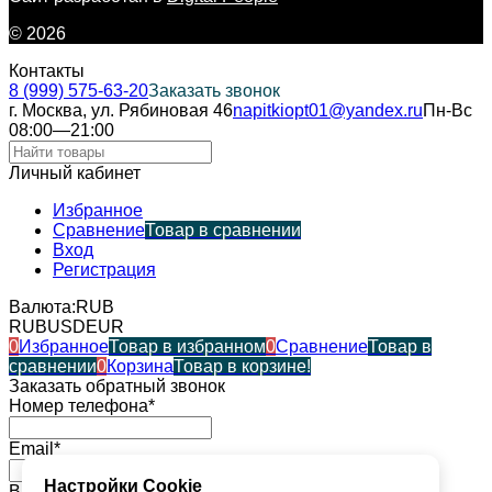
© 2026
Контакты
8 (999) 575-63-20
Заказать звонок
г. Москва, ул. Рябиновая 46
napitkiopt01@yandex.ru
Пн-Вс
08:00—21:00
Личный кабинет
Избранное
Сравнение
Товар в сравнении
Вход
Регистрация
Валюта:
RUB
RUB
USD
EUR
0
Избранное
Товар в избранном
0
Сравнение
Товар в
сравнении
0
Корзина
Товар в корзине!
Заказать обратный звонок
Номер телефона*
Email*
Настройки Cookie
Ваше имя*