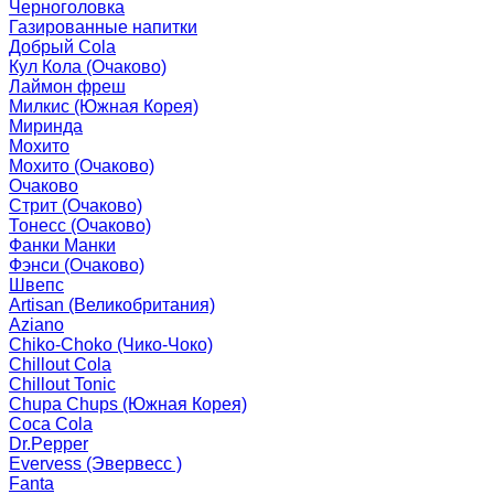
Черноголовка
Газированные напитки
Добрый Cola
Кул Кола (Очаково)
Лаймон фреш
Милкис (Южная Корея)
Миринда
Мохито
Мохито (Очаково)
Очаково
Стрит (Очаково)
Тонесс (Очаково)
Фанки Манки
Фэнси (Очаково)
Швепс
Artisan (Великобритания)
Aziano
Chiko-Choko (Чико-Чоко)
Chillout Cola
Chillout Tonic
Chupa Chups (Южная Корея)
Coca Cola
Dr.Pepper
Evervess (Эвервесс )
Fanta