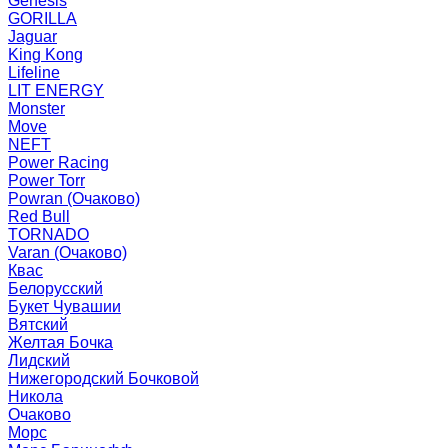
Genesis
GORILLA
Jaguar
King Kong
Lifeline
LIT ENERGY
Monster
Move
NEFT
Power Racing
Power Torr
Powran (Очаково)
Red Bull
TORNADO
Varan (Очаково)
Квас
Белорусский
Букет Чувашии
Вятский
Желтая Бочка
Лидский
Нижегородский Бочковой
Никола
Очаково
Морс