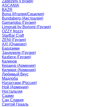
Zadezeni (Грузия)
ASCANIA
BAZR
Bona (Италия/Сицилия)
Bundaberg (Австралия)
Gamarjoba (Грузия)
Limonati by Borjomi (Грузия)
OZZY frozzy
StarBar Craft
ZENI (Грузия)
АХ! (Очаково)
Бардзими
Зандукели (Грузия)
Казбеги (Грузия)
Калинов
Керакур (Армения)
Киликия (Армения)
Любимый Вкус
Мадлоба
Натахтари (Россия)
Ной (Армения)
Ностальгия
Саамо
Сан Славия
Святой Грааль