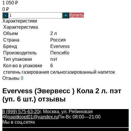
1 050
₽
0
₽
Купить
-
+
Характеристики
Характеристика
Объем
2 л
Страна
Россия
Бренд
Evervess
Производитель
ПепсиКо
Тип упаковки
пэт
Кол-во в упаковке
6
степень газирования
сильногазированный напиток
Отзывы
0
Evervess (Эвервесс ) Кола 2 л. пэт
(уп. 6 шт.) отзывы
8 (999) 575-63-20
г. Москва, ул. Рябиновая
46
napitkiopt01@yandex.ru
Пн-Вс 08:00—21:00
Мы в соц.сетях