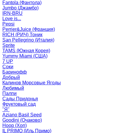
Fantola (Фантола)
Jumbo (Джамбо)
IRN-BRU
Love is...
Pepsi
Perrier&Juice (Франция)
RICH (РИЧ) Тоник
San Pellegrino (Италия)
Sprite
TAMS (Южная Корея)
Yummy Miami (США)
7 UP
Соки
Баринофф
Добрый
Калинов Морсовые Ягоды
Любимый
Палпи
Сады Придонья
Фруктовый сад
"Я"
Aziano Basil Seed
Goodini (Очаково)
Hoop (Хоп)
IL PRIMO (Иль Примо)