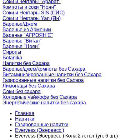
Соки и нектары "Арарат"
Компоты и соки "Ноян"
Соки и Нектары SIS (СИС)
Соки и Нектары Yan (Ян)
Варенье/Джем
Варенье из Армении
Варенье "АГРОЯН'С"
Варенье "Витал"
Варенье "Ноян"
Сиропы
Botanika
Напитки без Сахара
Варенье/джем/компоты без Сахара
Витаминизированные напитки без Сахара
Газированные напитки без Сахара
Лимонады без Сахара
Соки без сахара
Холодные чай/кофе без Сахара
Энергетические напитки без сахара
Главная
Напитки
Газированные напитки
Evervess (Эвервесс )
Evervess (Эвервесс ) Кола 2 л. пэт (уп. 6 шт.)