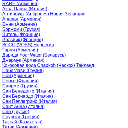
RARE (Армения)
Аква Панна (Италия)
Антипоудз (Antipodes) Новая Зеландия
Апаран (Армения)
Бжни (Армения)
Боржоми (Грузия)
Витель (Франция)
Вольвик (Франция)
ВОСС (VOSS) Норвегия
Гарни (Армения)
Дарида Your Water (Беларусь)
Джермук (Армения)
Кокосовая вода Chaokoh (Чаокох) Тайланд
Набеглави (Грузия)
Ной (Армения)
Перье (Франция)
Саирме (Грузия)
Сан Бенедетто (Италия)
Сан Бернардо (Италия)
Сан Пеллегрино (Италия)
Сант Анна (Италия)
Сно (Грузия)
Соуроти (Греция)
Тассай (Казахстан)
Татни (Армения)