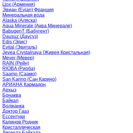
Цох (Армения)
Эвиан (Evian) Франция
Минеральная вода
Alaska (Аляска)
Aqua Minerale (Аква Минерале)
BabugenT (Бабугент)
Dausuz (Даусуз)
Edis (Эдис)
Evital (Эвиталь)
Jevea Crystalnaya (Живея Кристальная)
Mever (Мевер)
RAIN (Рейн)
RIOBA (Риоба)
Saamo (Саамо)
San Karino (Сан Карино)
АРИАНА Кармадон
Архыз
Бонаква
Байкал
Волжанка
Доктор Гааз
Ессентуки
Калинов Родник
Кристаллическая
Легенда Байкала