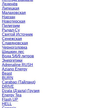
Леденёв
Липецкая
Малаховская
Нарзан
Новотерская
Пилигрим
Рычал-Су
Святой Источник
Сенежская
Славяновская
Черноголовка
Шишкин лес
Вода 5/6/9 литров
Энергетики
Adrenaline RUSH
Aziano Energy
Beast
BURN
Carabao (Тайланд)
DRIVE
Dzala (Дзала) Грузия
Energy Tea
Flash UP
HELL