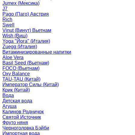
Jumex (Мексика)
J7
Pago (Паго) Австрия
Rich
Swell
Vinut (Винут) Вьетнам
Wish (Виш)
Yoga "Йога" (Италия)
Zuegg (Италия)
Витаминизированные напитки
Aloe Vera
Basil Seed (Вьетнам)
FOCO (Вьетнам)
Oxy Balance
TAU-TAU (Китай)
Император Силы (Китай)
Крик (Китай)
Вода
Детская вода
Агуша
Калинов Родничок
Святой Источник
Фруто няня
Черноголовка Бэйби
Импортная вода