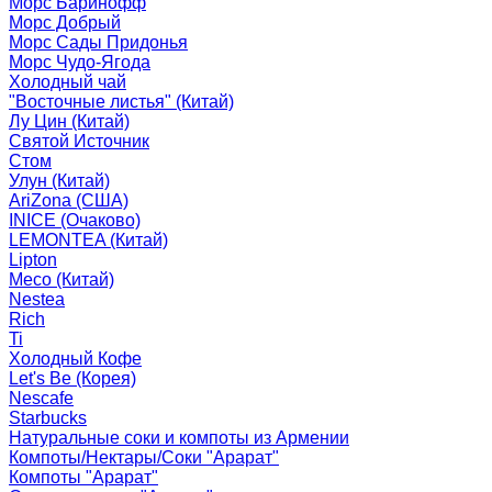
Морс Баринофф
Морс Добрый
Морс Сады Придонья
Морс Чудо-Ягода
Холодный чай
"Восточные листья" (Китай)
Лу Цин (Китай)
Святой Источник
Стом
Улун (Китай)
AriZona (США)
INICE (Очаково)
LEMONTEA (Китай)
Lipton
Meco (Китай)
Nestea
Rich
Ti
Холодный Кофе
Let's Be (Корея)
Nescafe
Starbucks
Натуральные соки и компоты из Армении
Компоты/Нектары/Соки "Арарат"
Компоты "Арарат"