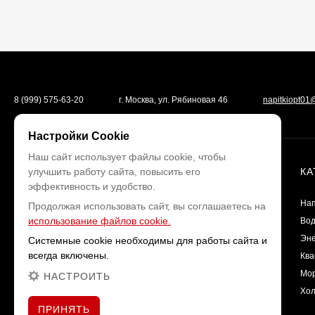
8 (999) 575-63-20
г. Москва, ул. Рябиновая 46
napitkiopt01
Настройки Cookie
Наш сайт использует файлы cookie, чтобы
Согласие на обработку
улучшить работу сайта, повысить его
МАГАЗИН
КА
персональных данных
эффективность и удобство.
Политика использования
Нап
Продолжая использовать сайт, вы соглашаетесь на
файлов cookie
использование файлов cookie.
Во
Политика
конфиденциальности
Эне
Системные cookie необходимы для работы сайта и
Пользовательское
всегда включены.
Ква
соглашение
Мо
НАСТРОИТЬ
Хол
ПРИНЯТЬ