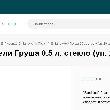
-20
Лимонад
Зандукели (Грузия)
Зандукели Груша 0,5 л. стекло (уп. 20 ш
ли Груша 0,5 л. стекло (уп. 
"Zandukeli" Pear
яркими тонами св
сладости и остро