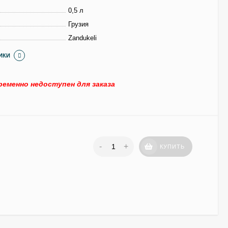
0,5 л
Грузия
Zandukeli
ИКИ
еменно недоступен для заказа
-
+
КУПИТЬ