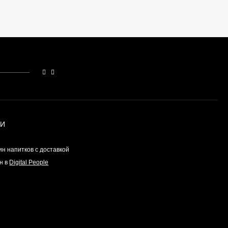
ИИ
н напитков с доставкой
н в
Digital People