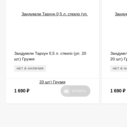
Зандукели Тархун 0,5 л. стекло (уп. 20
Зандукел
шт.) Грузия
20 шт.) 
НЕТ В НАЛИЧИИ
НЕТ В 
1 690
₽
1 690
₽
КУПИТЬ