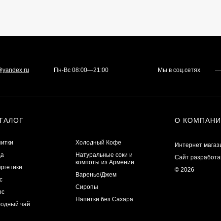
@yandex.ru
Пн-Вс 08:00—21:00
Мы в соц.сетях
ТАЛОГ
О КОМПАН
итки
Холодный Кофе
Интернет магази
да
Натуральные соки и
Сайт разработа
компоты из Армении
ргетики
© 2026
Варенье/Джем
с
Сиропы
рс
Напитки без Сахара
одный чай