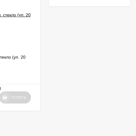
текло (уп. 20
Зандукели Крем-Сливки 0,5 л. стекло
(уп. 20 шт.) Грузия
НЕТ В НАЛИЧИИ
1 690
₽
КУПИТЬ
КУПИТЬ