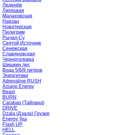
Леденёв
Липецкая
Малаховская
Нарзан
Новотерская
Пилигрим
Рычал-Су
Святой Источник
Сенежская
Славяновская
Черноголовка
Шишкин лес
Вода 5/6/9 литров
Энергетики
Adrenaline RUSH
Aziano Energy
Beast
BURN
Carabao (Тайланд)
DRIVE
Dzala (Дзала) Грузия
Energy Tea
Flash UP
HELL