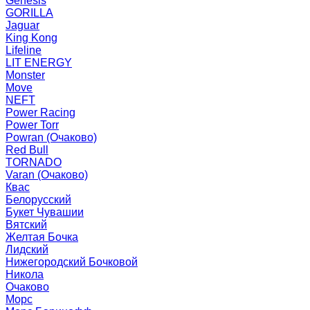
Genesis
GORILLA
Jaguar
King Kong
Lifeline
LIT ENERGY
Monster
Move
NEFT
Power Racing
Power Torr
Powran (Очаково)
Red Bull
TORNADO
Varan (Очаково)
Квас
Белорусский
Букет Чувашии
Вятский
Желтая Бочка
Лидский
Нижегородский Бочковой
Никола
Очаково
Морс