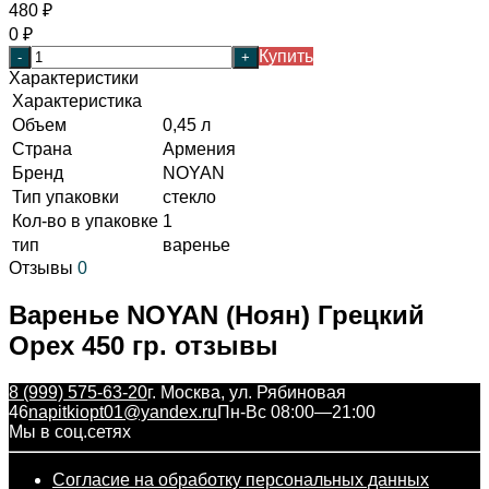
480
₽
0
₽
Купить
-
+
Характеристики
Характеристика
Объем
0,45 л
Страна
Армения
Бренд
NOYAN
Тип упаковки
стекло
Кол-во в упаковке
1
тип
варенье
Отзывы
0
Варенье NOYAN (Ноян) Грецкий
Орех 450 гр. отзывы
8 (999) 575-63-20
г. Москва, ул. Рябиновая
46
napitkiopt01@yandex.ru
Пн-Вс 08:00—21:00
Мы в соц.сетях
Согласие на обработку персональных данных