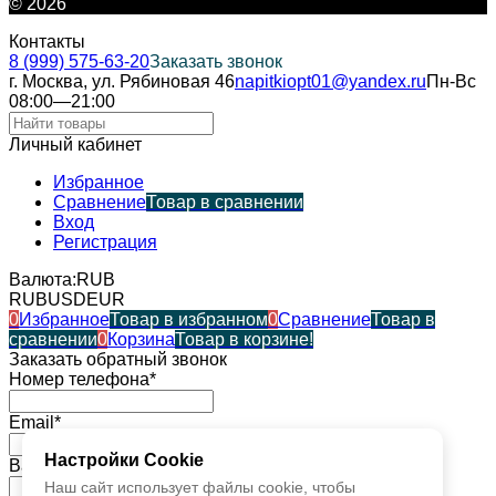
© 2026
Контакты
8 (999) 575-63-20
Заказать звонок
г. Москва, ул. Рябиновая 46
napitkiopt01@yandex.ru
Пн-Вс
08:00—21:00
Личный кабинет
Избранное
Сравнение
Товар в сравнении
Вход
Регистрация
Валюта:
RUB
RUB
USD
EUR
0
Избранное
Товар в избранном
0
Сравнение
Товар в
сравнении
0
Корзина
Товар в корзине!
Заказать обратный звонок
Номер телефона*
Email*
Настройки Cookie
Ваше имя*
Наш сайт использует файлы cookie, чтобы