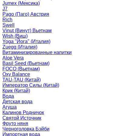
Jumex (Мексика)
J7
Pago (Паго) Австрия
Rich
Swell
Vinut (Винут) Вьетнам
Wish (Виш)
Yoga "Йога" (Италия)
Zuegg (Италия)
Витаминизированные напитки
Aloe Vera
Basil Seed (Вьетнам)
FOCO (Вьетнам)
Oxy Balance
TAU-TAU (Китай)
Император Силы (Китай)
Крик (Китай)
Вода
Детская вода
Агуша
Калинов Родничок
Святой Источник
Фруто няня
Черноголовка Бэйби
Импортная вода