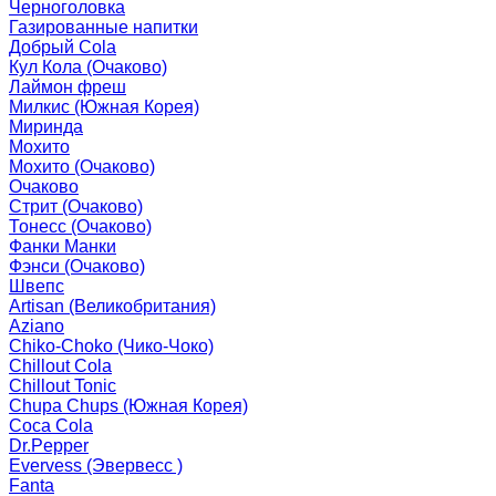
Черноголовка
Газированные напитки
Добрый Cola
Кул Кола (Очаково)
Лаймон фреш
Милкис (Южная Корея)
Миринда
Мохито
Мохито (Очаково)
Очаково
Стрит (Очаково)
Тонесс (Очаково)
Фанки Манки
Фэнси (Очаково)
Швепс
Artisan (Великобритания)
Aziano
Chiko-Choko (Чико-Чоко)
Chillout Cola
Chillout Tonic
Chupa Chups (Южная Корея)
Coca Cola
Dr.Pepper
Evervess (Эвервесс )
Fanta