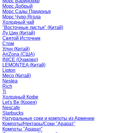
Морс Баринофф
Морс Добрый
Морс Сады Придонья
Морс Чудо-Ягода
Холодный чай
"Восточные листья" (Китай)
Лу Цин (Китай)
Святой Источник
Стом
Улун (Китай)
AriZona (США)
INICE (Очаково)
LEMONTEA (Китай)
Lipton
Meco (Китай)
Nestea
Rich
Ti
Холодный Кофе
Let's Be (Корея)
Nescafe
Starbucks
Натуральные соки и компоты из Армении
Компоты/Нектары/Соки "Арарат"
Компоты "Арарат"