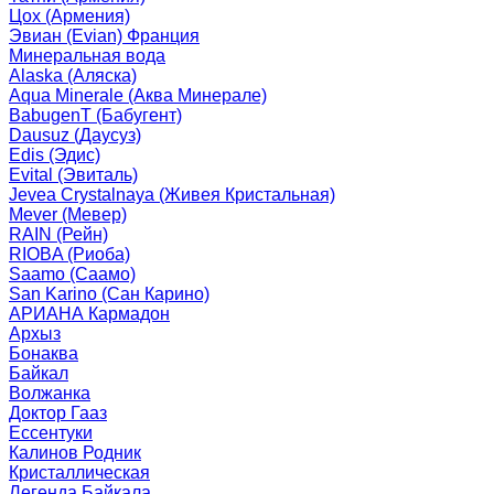
Цох (Армения)
Эвиан (Evian) Франция
Минеральная вода
Alaska (Аляска)
Aqua Minerale (Аква Минерале)
BabugenT (Бабугент)
Dausuz (Даусуз)
Edis (Эдис)
Evital (Эвиталь)
Jevea Crystalnaya (Живея Кристальная)
Mever (Мевер)
RAIN (Рейн)
RIOBA (Риоба)
Saamo (Саамо)
San Karino (Сан Карино)
АРИАНА Кармадон
Архыз
Бонаква
Байкал
Волжанка
Доктор Гааз
Ессентуки
Калинов Родник
Кристаллическая
Легенда Байкала