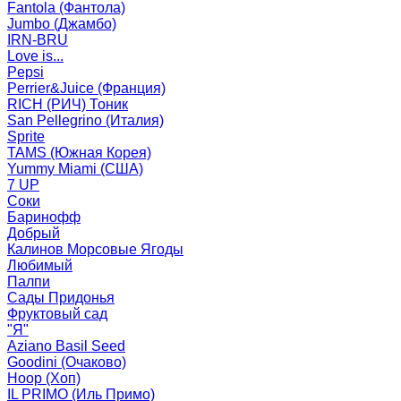
Fantola (Фантола)
Jumbo (Джамбо)
IRN-BRU
Love is...
Pepsi
Perrier&Juice (Франция)
RICH (РИЧ) Тоник
San Pellegrino (Италия)
Sprite
TAMS (Южная Корея)
Yummy Miami (США)
7 UP
Соки
Баринофф
Добрый
Калинов Морсовые Ягоды
Любимый
Палпи
Сады Придонья
Фруктовый сад
"Я"
Aziano Basil Seed
Goodini (Очаково)
Hoop (Хоп)
IL PRIMO (Иль Примо)