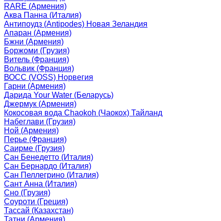
RARE (Армения)
Аква Панна (Италия)
Антипоудз (Antipodes) Новая Зеландия
Апаран (Армения)
Бжни (Армения)
Боржоми (Грузия)
Витель (Франция)
Вольвик (Франция)
ВОСС (VOSS) Норвегия
Гарни (Армения)
Дарида Your Water (Беларусь)
Джермук (Армения)
Кокосовая вода Chaokoh (Чаокох) Тайланд
Набеглави (Грузия)
Ной (Армения)
Перье (Франция)
Саирме (Грузия)
Сан Бенедетто (Италия)
Сан Бернардо (Италия)
Сан Пеллегрино (Италия)
Сант Анна (Италия)
Сно (Грузия)
Соуроти (Греция)
Тассай (Казахстан)
Татни (Армения)