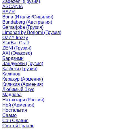
Zadezeni (Грузия)
ASCANIA
BAZR
Bona (Италия/Сицилия)
Bundaberg (Австралия)
Gamarjoba (Грузия)
Limonati by Borjomi (Грузия)
OZZY frozzy
StarBar Craft
ZENI (Грузия)
АХ! (Очаково)
Бардзими
Зандукели (Грузия)
Казбеги (Грузия)
Калинов
Керакур (Армения)
Киликия (Армения)
Любимый Вкус
Мадлоба
Натахтари (Россия)
Ной (Армения)
Ностальгия
Саамо
Сан Славия
Святой Грааль