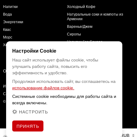
Напитки
Холодный Кофе
Вода
Натуральные соки и компоты из
Армении
Энергетики
Варенье/Джем
Квас
Сиропы
Морс
Напитки без Сахара
Холодный чай
Настройки Cookie
Наш сайт использует файлы cookie, чтобы
улучшить работу сайта, повысить его
О КОМПАНИИ
эффективность и удобство.
Продолжая использовать сайт, вы соглашаетесь на
Интернет магазин напитков с доставкой
использование файлов cookie.
Сайт разработан в
Digital People
Системные cookie необходимы для работы сайта и
© 2026
всегда включены.
НАСТРОИТЬ
ПРИНЯТЬ
RUB