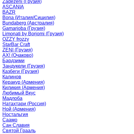
Zadezeni (Грузия)
ASCANIA
BAZR
Bona (Италия/Сицилия)
Bundaberg (Австралия)
Gamarjoba (Грузия)
Limonati by Borjomi (Грузия)
OZZY frozzy
StarBar Craft
ZENI (Грузия)
АХ! (Очаково)
Бардзими
Зандукели (Грузия)
Казбеги (Грузия)
Калинов
Керакур (Армения)
Киликия (Армения)
Любимый Вкус
Мадлоба
Натахтари (Россия)
Ной (Армения)
Ностальгия
Саамо
Сан Славия
Святой Грааль