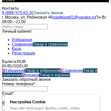
Контакты
8 (999) 575-63-20
Заказать звонок
г. Москва, ул. Рябиновая 46
napitkiopt01@yandex.ru
Пн-Вс
08:00—21:00
Личный кабинет
Избранное
Сравнение
Товар в сравнении
Вход
Регистрация
Валюта:
RUB
RUB
USD
EUR
0
Избранное
Товар в избранном
0
Сравнение
Товар в
сравнении
0
Корзина
Товар в корзине!
Заказать обратный звонок
Номер телефона*
Email*
Настройки Cookie
Ваше имя*
Наш сайт использует файлы cookie, чтобы