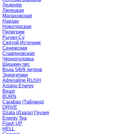
Леденёв
Липецкая
Малаховская
Нарзан
Новотерская
Пилигрим
Рычал-Су
Святой Источник
Сенежская
Славяновская
Черноголовка
Шишкин лес
Вода 5/6/9 литров
Энергетики
Adrenaline RUSH
Aziano Energy
Beast
BURN
Carabao (Тайланд)
DRIVE
Dzala (Дзала) Грузия
Energy Tea
Flash UP
HELL