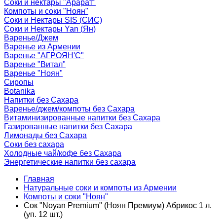
Соки и нектары "Арарат"
Компоты и соки "Ноян"
Соки и Нектары SIS (СИС)
Соки и Нектары Yan (Ян)
Варенье/Джем
Варенье из Армении
Варенье "АГРОЯН'С"
Варенье "Витал"
Варенье "Ноян"
Сиропы
Botanika
Напитки без Сахара
Варенье/джем/компоты без Сахара
Витаминизированные напитки без Сахара
Газированные напитки без Сахара
Лимонады без Сахара
Соки без сахара
Холодные чай/кофе без Сахара
Энергетические напитки без сахара
Главная
Натуральные соки и компоты из Армении
Компоты и соки "Ноян"
Сок "Noyan Premium" (Ноян Премиум) Абрикос 1 л.
(уп. 12 шт.)