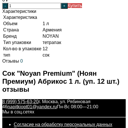
Купить
-
+
Характеристики
Характеристика
Объем
1 л
Страна
Армения
Бренд
NOYAN
Тип упаковки
тетрапак
Кол-во в упаковке
12
тип
сок
Отзывы
0
Сок "Noyan Premium" (Ноян
Премиум) Абрикос 1 л. (уп. 12 шт.)
отзывы
8 (999) 575-63-20
г. Москва, ул. Рябиновая
46
napitkiopt01@yandex.ru
Пн-Вс 08:00—21:00
Мы в соц.сетях
Согласие на обработку персональных данных