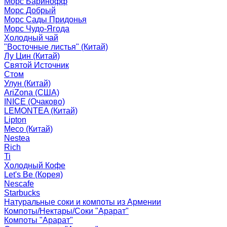
Морс Баринофф
Морс Добрый
Морс Сады Придонья
Морс Чудо-Ягода
Холодный чай
"Восточные листья" (Китай)
Лу Цин (Китай)
Святой Источник
Стом
Улун (Китай)
AriZona (США)
INICE (Очаково)
LEMONTEA (Китай)
Lipton
Meco (Китай)
Nestea
Rich
Ti
Холодный Кофе
Let's Be (Корея)
Nescafe
Starbucks
Натуральные соки и компоты из Армении
Компоты/Нектары/Соки "Арарат"
Компоты "Арарат"