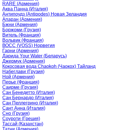
RARE (Армения)
Аква Панна (Италия)
Антипоудз (Antipodes) Новая Зеландия
Апаран (Армения)
Бжни (Армения)
Боржоми (Грузия)
Витель (Франция)
Вольвик (Франция)
ВОСС (VOSS) Норвегия
Гарни (Армения)
Дарида Your Water (Беларусь)
Джермук (Армения)
Кокосовая вода Chaokoh (Чаокох) Тайланд
Набеглави (Грузия)
Ной (Армения)
Перье (Франция)
Саирме (Грузия)
Сан Бенедетто (Италия)
Сан Бернардо (Италия)
Сан Пеллегрино (Италия)
Сант Анна (Италия)
Сно (Грузия)
Соуроти (Греция)
Тассай (Казахстан)
Татни (Армения)