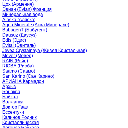
Цох (Армения)
Эвиан (Evian) Франция
Минеральная вода
Alaska (Аляска)
Aqua Minerale (Аква Минерале)
BabugenT (Бабугент)
Dausuz (Даусуз)
Edis (Эдис)
Evital (Эвиталь)
Jevea Crystalnaya (Живея Кристальная)
Mever (Мевер)
RAIN (Рейн)
RIOBA (Риоба)
Saamo (Саамо)
San Karino (Сан Карино)
АРИАНА Кармадон
Архыз
Бонаква
Байкал
Волжанка
Доктор Гааз
Ессентуки
Калинов Родник
Кристаллическая
Легенда Байкала