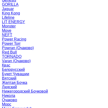
Genesis
GORILLA
Jaguar
King Kong
Lifeline
LIT ENERGY
Monster
Move
NEFT
Power Racing
Power Torr
Powran (Очаково)
Red Bull
TORNADO
Varan (Очаково)
Квас
Белорусский
Букет Чувашии
Вятский
Желтая Бочка
Лидский
Нижегородский Бочковой
Никола
Очаково
Морс