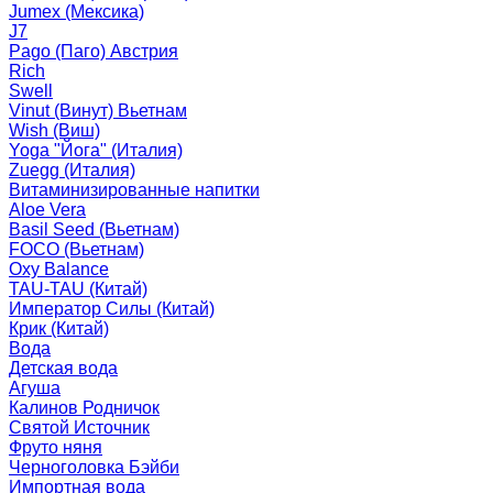
Jumex (Мексика)
J7
Pago (Паго) Австрия
Rich
Swell
Vinut (Винут) Вьетнам
Wish (Виш)
Yoga "Йога" (Италия)
Zuegg (Италия)
Витаминизированные напитки
Aloe Vera
Basil Seed (Вьетнам)
FOCO (Вьетнам)
Oxy Balance
TAU-TAU (Китай)
Император Силы (Китай)
Крик (Китай)
Вода
Детская вода
Агуша
Калинов Родничок
Святой Источник
Фруто няня
Черноголовка Бэйби
Импортная вода