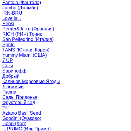
Fantola (Фантола)
Jumbo (Джамбо)
IRN-BRU
Love is...
Pepsi
Perrier&Juice (Франция)
RICH (РИЧ) Тоник
San Pellegrino (Италия)
Sprite
TAMS (Южная Корея)
Yummy Miami (США)
7 UP
Соки
Баринофф
Добрый
Калинов Морсовые Ягоды
Любимый
Палпи
Сады Придонья
Фруктовый сад
"Я"
Aziano Basil Seed
Goodini (Очаково)
Hoop (Хоп)
IL PRIMO (Иль Примо)