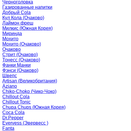
Черноголовка
Газированные напитки
Добрый Cola
Кул Кола (Очаково)
Лаймон фреш
Милкис (Южная Корея)
Миринда
Мохито
Мохито (Очаково)
Очаково
Стрит (Очаково)
Тонесс (Очаково)
Фанки Манки
Фэнси (Очаково)
Швепс
Artisan (Великобритания)
Aziano
Chiko-Choko (Чико-Чоко)
Chillout Cola
Chillout Tonic
Chupa Chups (Южная Корея)
Coca Cola
Dr.Pepper
Evervess (Эвервесс )
Fanta