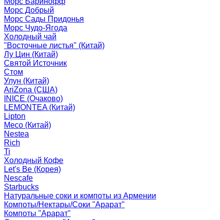
Морс Баринофф
Морс Добрый
Морс Сады Придонья
Морс Чудо-Ягода
Холодный чай
"Восточные листья" (Китай)
Лу Цин (Китай)
Святой Источник
Стом
Улун (Китай)
AriZona (США)
INICE (Очаково)
LEMONTEA (Китай)
Lipton
Meco (Китай)
Nestea
Rich
Ti
Холодный Кофе
Let's Be (Корея)
Nescafe
Starbucks
Натуральные соки и компоты из Армении
Компоты/Нектары/Соки "Арарат"
Компоты "Арарат"