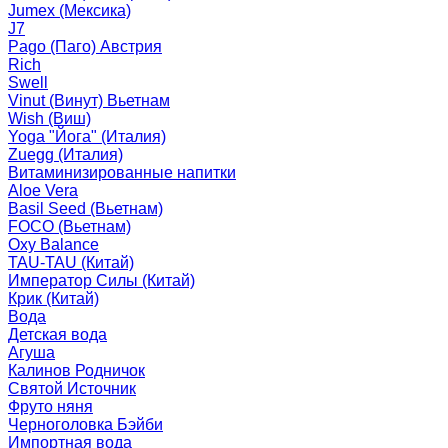
Jumex (Мексика)
J7
Pago (Паго) Австрия
Rich
Swell
Vinut (Винут) Вьетнам
Wish (Виш)
Yoga "Йога" (Италия)
Zuegg (Италия)
Витаминизированные напитки
Aloe Vera
Basil Seed (Вьетнам)
FOCO (Вьетнам)
Oxy Balance
TAU-TAU (Китай)
Император Силы (Китай)
Крик (Китай)
Вода
Детская вода
Агуша
Калинов Родничок
Святой Источник
Фруто няня
Черноголовка Бэйби
Импортная вода