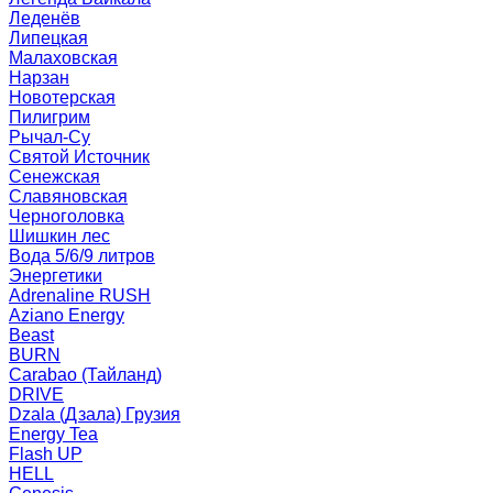
Леденёв
Липецкая
Малаховская
Нарзан
Новотерская
Пилигрим
Рычал-Су
Святой Источник
Сенежская
Славяновская
Черноголовка
Шишкин лес
Вода 5/6/9 литров
Энергетики
Adrenaline RUSH
Aziano Energy
Beast
BURN
Carabao (Тайланд)
DRIVE
Dzala (Дзала) Грузия
Energy Tea
Flash UP
HELL