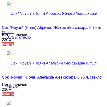
Сок "Noyan" (Ноян) Абрикос-Яблоко /без сахара/ 0,75 л.
стекло
Нет в наличии
230
₽
Купить
Сок "Noyan" (Ноян) Апельсин /без сахара/ 0,75 л. стекло
Нет в наличии
230
₽
Купить