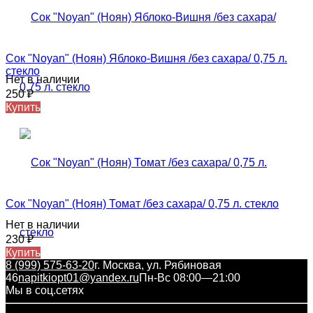
Сок "Noyan" (Ноян) Яблоко-Вишня /без сахара/ 0,75 л.
стекло
Нет в наличии
250
₽
Купить
Сок "Noyan" (Ноян) Томат /без сахара/ 0,75 л. стекло
Нет в наличии
230
₽
Купить
8 (999) 575-63-20
г. Москва, ул. Рябиновая
46
napitkiopt01@yandex.ru
Пн-Вс 08:00—21:00
Мы в соц.сетях