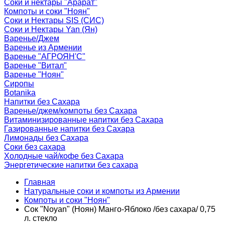
Соки и нектары "Арарат"
Компоты и соки "Ноян"
Соки и Нектары SIS (СИС)
Соки и Нектары Yan (Ян)
Варенье/Джем
Варенье из Армении
Варенье "АГРОЯН'С"
Варенье "Витал"
Варенье "Ноян"
Сиропы
Botanika
Напитки без Сахара
Варенье/джем/компоты без Сахара
Витаминизированные напитки без Сахара
Газированные напитки без Сахара
Лимонады без Сахара
Соки без сахара
Холодные чай/кофе без Сахара
Энергетические напитки без сахара
Главная
Натуральные соки и компоты из Армении
Компоты и соки "Ноян"
Сок "Noyan" (Ноян) Манго-Яблоко /без сахара/ 0,75
л. стекло