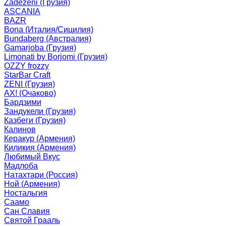
Zadezeni (Грузия)
ASCANIA
BAZR
Bona (Италия/Сицилия)
Bundaberg (Австралия)
Gamarjoba (Грузия)
Limonati by Borjomi (Грузия)
OZZY frozzy
StarBar Craft
ZENI (Грузия)
АХ! (Очаково)
Бардзими
Зандукели (Грузия)
Казбеги (Грузия)
Калинов
Керакур (Армения)
Киликия (Армения)
Любимый Вкус
Мадлоба
Натахтари (Россия)
Ной (Армения)
Ностальгия
Саамо
Сан Славия
Святой Грааль