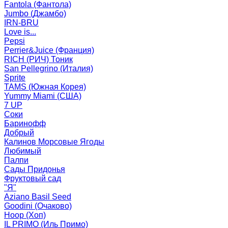
Fantola (Фантола)
Jumbo (Джамбо)
IRN-BRU
Love is...
Pepsi
Perrier&Juice (Франция)
RICH (РИЧ) Тоник
San Pellegrino (Италия)
Sprite
TAMS (Южная Корея)
Yummy Miami (США)
7 UP
Соки
Баринофф
Добрый
Калинов Морсовые Ягоды
Любимый
Палпи
Сады Придонья
Фруктовый сад
"Я"
Aziano Basil Seed
Goodini (Очаково)
Hoop (Хоп)
IL PRIMO (Иль Примо)