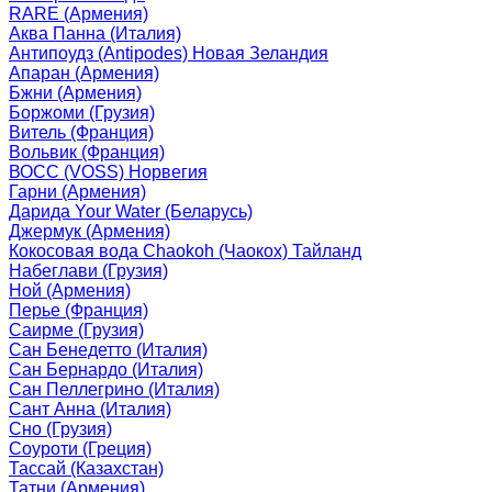
RARE (Армения)
Аква Панна (Италия)
Антипоудз (Antipodes) Новая Зеландия
Апаран (Армения)
Бжни (Армения)
Боржоми (Грузия)
Витель (Франция)
Вольвик (Франция)
ВОСС (VOSS) Норвегия
Гарни (Армения)
Дарида Your Water (Беларусь)
Джермук (Армения)
Кокосовая вода Chaokoh (Чаокох) Тайланд
Набеглави (Грузия)
Ной (Армения)
Перье (Франция)
Саирме (Грузия)
Сан Бенедетто (Италия)
Сан Бернардо (Италия)
Сан Пеллегрино (Италия)
Сант Анна (Италия)
Сно (Грузия)
Соуроти (Греция)
Тассай (Казахстан)
Татни (Армения)