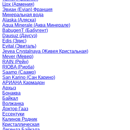
Цох (Армения)
Эвиан (Evian) Франция
Минеральная вода
Alaska (Аляска)
Aqua Minerale (Аква Минерале)
BabugenT (Бабугент)
Dausuz (Даусуз)
Edis (Эдис)
Evital (Эвиталь)
Jevea Crystalnaya (Живея Кристальная)
Mever (Мевер)
RAIN (Рейн)
RIOBA (Риоба)
Saamo (Саамо)
San Karino (Сан Карино)
АРИАНА Кармадон
Архыз
Бонаква
Байкал
Волжанка
Доктор Гааз
Ессентуки
Калинов Родник
Кристаллическая
Легенда Байкала