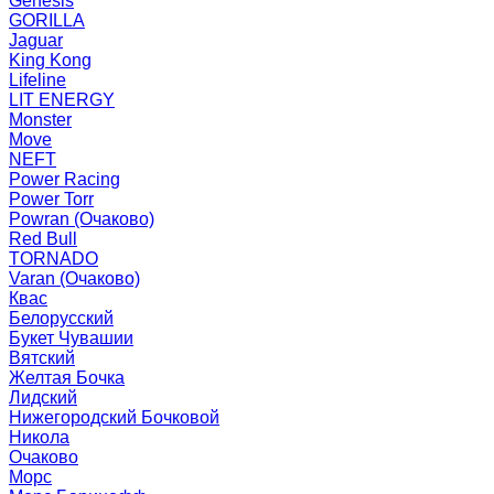
Genesis
GORILLA
Jaguar
King Kong
Lifeline
LIT ENERGY
Monster
Move
NEFT
Power Racing
Power Torr
Powran (Очаково)
Red Bull
TORNADO
Varan (Очаково)
Квас
Белорусский
Букет Чувашии
Вятский
Желтая Бочка
Лидский
Нижегородский Бочковой
Никола
Очаково
Морс