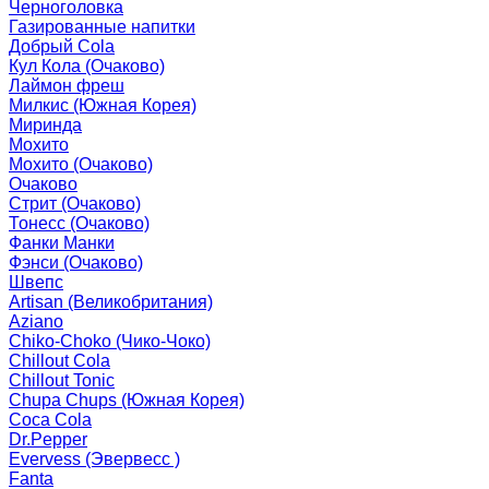
Черноголовка
Газированные напитки
Добрый Cola
Кул Кола (Очаково)
Лаймон фреш
Милкис (Южная Корея)
Миринда
Мохито
Мохито (Очаково)
Очаково
Стрит (Очаково)
Тонесс (Очаково)
Фанки Манки
Фэнси (Очаково)
Швепс
Artisan (Великобритания)
Aziano
Chiko-Choko (Чико-Чоко)
Chillout Cola
Chillout Tonic
Chupa Chups (Южная Корея)
Coca Cola
Dr.Pepper
Evervess (Эвервесс )
Fanta