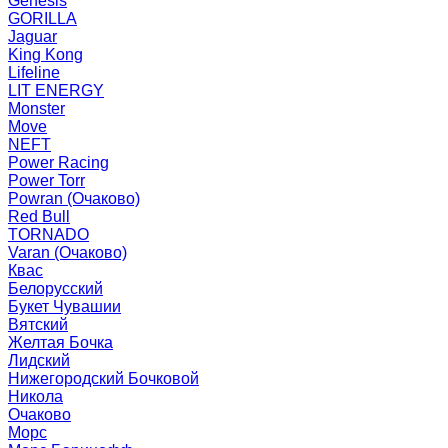
Genesis
GORILLA
Jaguar
King Kong
Lifeline
LIT ENERGY
Monster
Move
NEFT
Power Racing
Power Torr
Powran (Очаково)
Red Bull
TORNADO
Varan (Очаково)
Квас
Белорусский
Букет Чувашии
Вятский
Желтая Бочка
Лидский
Нижегородский Бочковой
Никола
Очаково
Морс