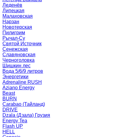
Леденёв
Липецкая
Малаховская
Нарзан
Новотерская
Пилигрим
Рычал-Су
Святой Источник
Сенежская
Славяновская
Черноголовка
Шишкин лес
Вода 5/6/9 литров
Энергетики
Adrenaline RUSH
Aziano Energy
Beast
BURN
Carabao (Тайланд)
DRIVE
Dzala (Дзала) Грузия
Energy Tea
Flash UP
HELL