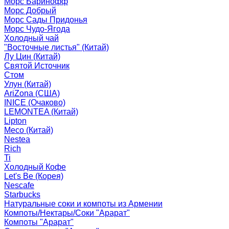
Морс Баринофф
Морс Добрый
Морс Сады Придонья
Морс Чудо-Ягода
Холодный чай
"Восточные листья" (Китай)
Лу Цин (Китай)
Святой Источник
Стом
Улун (Китай)
AriZona (США)
INICE (Очаково)
LEMONTEA (Китай)
Lipton
Meco (Китай)
Nestea
Rich
Ti
Холодный Кофе
Let's Be (Корея)
Nescafe
Starbucks
Натуральные соки и компоты из Армении
Компоты/Нектары/Соки "Арарат"
Компоты "Арарат"