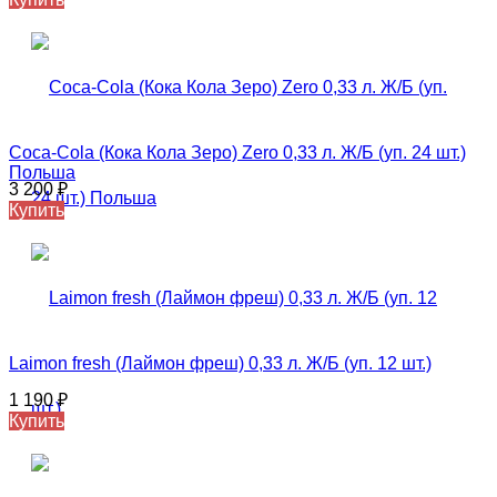
Coca‑Cola (Кока Кола Зеро) Zero 0,33 л. Ж/Б (уп. 24 шт.)
Польша
3 200
₽
Купить
Laimon fresh (Лаймон фреш) 0,33 л. Ж/Б (уп. 12 шт.)
1 190
₽
Купить