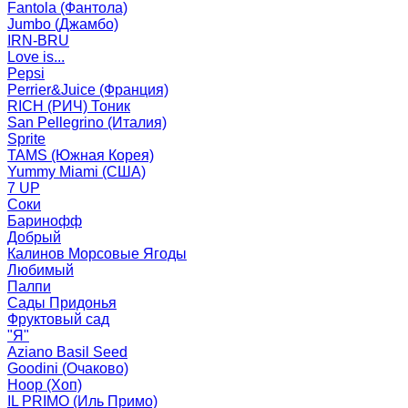
Fantola (Фантола)
Jumbo (Джамбо)
IRN-BRU
Love is...
Pepsi
Perrier&Juice (Франция)
RICH (РИЧ) Тоник
San Pellegrino (Италия)
Sprite
TAMS (Южная Корея)
Yummy Miami (США)
7 UP
Соки
Баринофф
Добрый
Калинов Морсовые Ягоды
Любимый
Палпи
Сады Придонья
Фруктовый сад
"Я"
Aziano Basil Seed
Goodini (Очаково)
Hoop (Хоп)
IL PRIMO (Иль Примо)