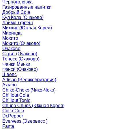
Черноголовка
Газированные напитки
Добрый Cola
Кул Кола (Очаково)
Лаймон фреш
Милкис (Южная Корея)
Миринда
Мохито
Мохито (Очаково)
Очаково
Стрит (Очаково)
Тонесс (Очаково)
Фанки Манки
Фэнси (Очаково)
Швепс
Artisan (Великобритания)
Aziano
Chiko-Choko (Чико-Чоко)
Chillout Cola
Chillout Tonic
Chupa Chups (Южная Корея)
Coca Cola
Dr.Pepper
Evervess (Эвервесс )
Fanta