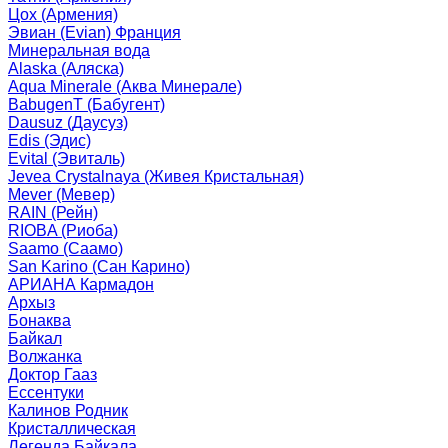
Цох (Армения)
Эвиан (Evian) Франция
Минеральная вода
Alaska (Аляска)
Aqua Minerale (Аква Минерале)
BabugenT (Бабугент)
Dausuz (Даусуз)
Edis (Эдис)
Evital (Эвиталь)
Jevea Crystalnaya (Живея Кристальная)
Mever (Мевер)
RAIN (Рейн)
RIOBA (Риоба)
Saamo (Саамо)
San Karino (Сан Карино)
АРИАНА Кармадон
Архыз
Бонаква
Байкал
Волжанка
Доктор Гааз
Ессентуки
Калинов Родник
Кристаллическая
Легенда Байкала