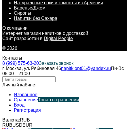
Натуральные соки и компоты из Армении
Варенье/Джем
Сиропы
Напитки без Сахара
О компании
Интернет магазин напитков с доставкой
Сайт разработан в
Digital People
© 2026
Контакты
8 (999) 575-63-20
Заказать звонок
г. Москва, ул. Рябиновая 46
napitkiopt01@yandex.ru
Пн-Вс
08:00—21:00
Личный кабинет
Избранное
Сравнение
Товар в сравнении
Вход
Регистрация
Валюта:
RUB
RUB
USD
EUR