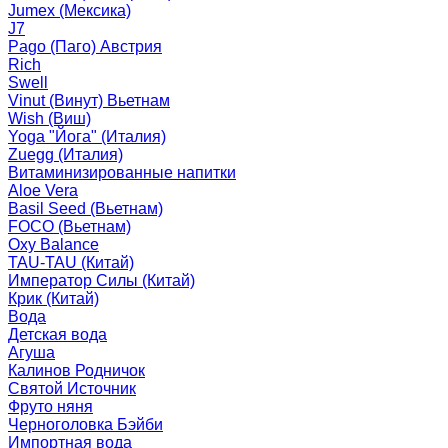
Jumex (Мексика)
J7
Pago (Паго) Австрия
Rich
Swell
Vinut (Винут) Вьетнам
Wish (Виш)
Yoga "Йога" (Италия)
Zuegg (Италия)
Витаминизированные напитки
Aloe Vera
Basil Seed (Вьетнам)
FOCO (Вьетнам)
Oxy Balance
TAU-TAU (Китай)
Император Силы (Китай)
Крик (Китай)
Вода
Детская вода
Агуша
Калинов Родничок
Святой Источник
Фруто няня
Черноголовка Бэйби
Импортная вода