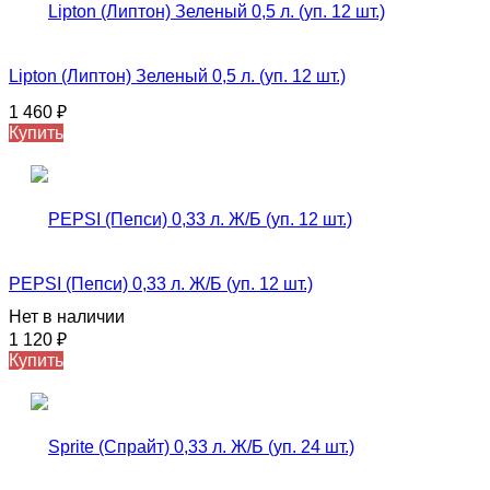
Lipton (Липтон) Зеленый 0,5 л. (уп. 12 шт.)
1 460
₽
Купить
PEPSI (Пепси) 0,33 л. Ж/Б (уп. 12 шт.)
Нет в наличии
1 120
₽
Купить