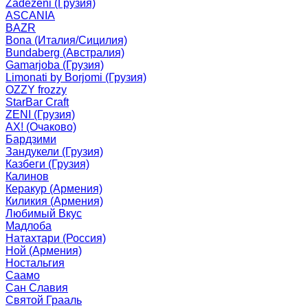
Zadezeni (Грузия)
ASCANIA
BAZR
Bona (Италия/Сицилия)
Bundaberg (Австралия)
Gamarjoba (Грузия)
Limonati by Borjomi (Грузия)
OZZY frozzy
StarBar Craft
ZENI (Грузия)
АХ! (Очаково)
Бардзими
Зандукели (Грузия)
Казбеги (Грузия)
Калинов
Керакур (Армения)
Киликия (Армения)
Любимый Вкус
Мадлоба
Натахтари (Россия)
Ной (Армения)
Ностальгия
Саамо
Сан Славия
Святой Грааль