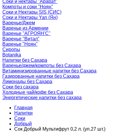
Соки и нектары "Арарат"
Компоты и соки "Ноян"
Соки и Нектары SIS (СИС)
Соки и Нектары Yan (Ян)
Варенье/Джем
Варенье из Армении
Варенье "АГРОЯН'С"
Варенье "Витал"
Варенье "Ноян"
Сиропы
Botanika
Напитки без Сахара
Варенье/джем/компоты без Сахара
Витаминизированные напитки без Сахара
Газированные напитки без Сахара
Лимонады без Сахара
Соки без сахара
Холодные чай/кофе без Сахара
Энергетические напитки без сахара
Главная
Напитки
Соки
Добрый
Сок Добрый Мультифрут 0,2 л. (уп.27 шт.)