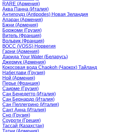
RARE (Армения)
Аква Панна (Италия)
Антипоудз (Antipodes) Новая Зеландия
Апаран (Армения)
Бжни (Армения)
Боржоми (Грузия)
Витель (Франция)
Вольвик (Франция)
ВОСС (VOSS) Норвегия
Гарни (Армения)
Дарида Your Water (Беларусь)
Джермук (Армения)
Кокосовая вода Chaokoh (Чаокох) Тайланд
Набеглави (Грузия)
Ной (Армения)
Перье (Франция)
Саирме (Грузия)
Сан Бенедетто (Италия)
Сан Бернардо (Италия)
Сан Пеллегрино (Италия)
Сант Анна (Италия)
Сно (Грузия)
Соуроти (Греция)
Тассай (Казахстан)
Татни (Армения)