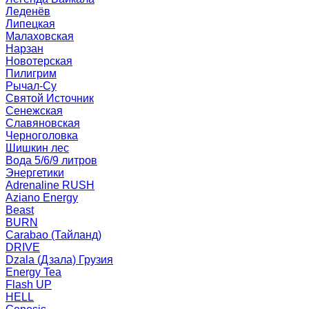
Леденёв
Липецкая
Малаховская
Нарзан
Новотерская
Пилигрим
Рычал-Су
Святой Источник
Сенежская
Славяновская
Черноголовка
Шишкин лес
Вода 5/6/9 литров
Энергетики
Adrenaline RUSH
Aziano Energy
Beast
BURN
Carabao (Тайланд)
DRIVE
Dzala (Дзала) Грузия
Energy Tea
Flash UP
HELL