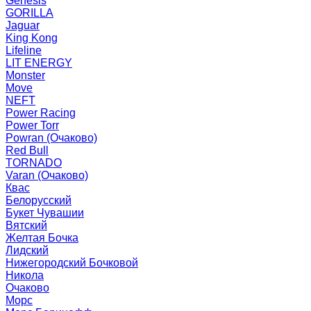
Genesis
GORILLA
Jaguar
King Kong
Lifeline
LIT ENERGY
Monster
Move
NEFT
Power Racing
Power Torr
Powran (Очаково)
Red Bull
TORNADO
Varan (Очаково)
Квас
Белорусский
Букет Чувашии
Вятский
Желтая Бочка
Лидский
Нижегородский Бочковой
Никола
Очаково
Морс