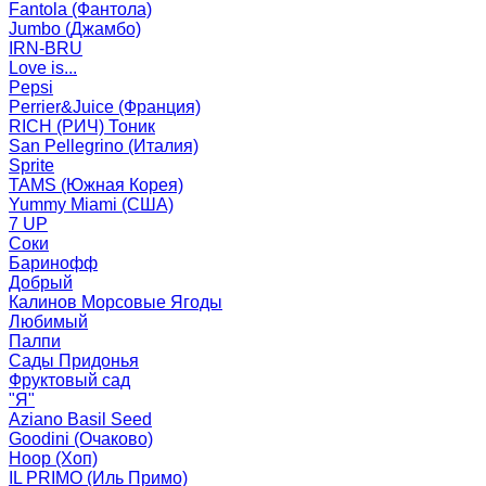
Fantola (Фантола)
Jumbo (Джамбо)
IRN-BRU
Love is...
Pepsi
Perrier&Juice (Франция)
RICH (РИЧ) Тоник
San Pellegrino (Италия)
Sprite
TAMS (Южная Корея)
Yummy Miami (США)
7 UP
Соки
Баринофф
Добрый
Калинов Морсовые Ягоды
Любимый
Палпи
Сады Придонья
Фруктовый сад
"Я"
Aziano Basil Seed
Goodini (Очаково)
Hoop (Хоп)
IL PRIMO (Иль Примо)