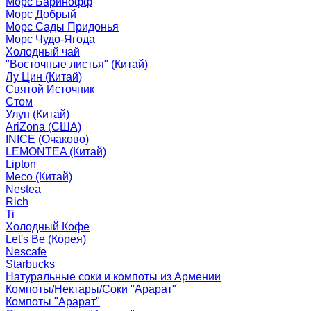
Морс Баринофф
Морс Добрый
Морс Сады Придонья
Морс Чудо-Ягода
Холодный чай
"Восточные листья" (Китай)
Лу Цин (Китай)
Святой Источник
Стом
Улун (Китай)
AriZona (США)
INICE (Очаково)
LEMONTEA (Китай)
Lipton
Meco (Китай)
Nestea
Rich
Ti
Холодный Кофе
Let's Be (Корея)
Nescafe
Starbucks
Натуральные соки и компоты из Армении
Компоты/Нектары/Соки "Арарат"
Компоты "Арарат"