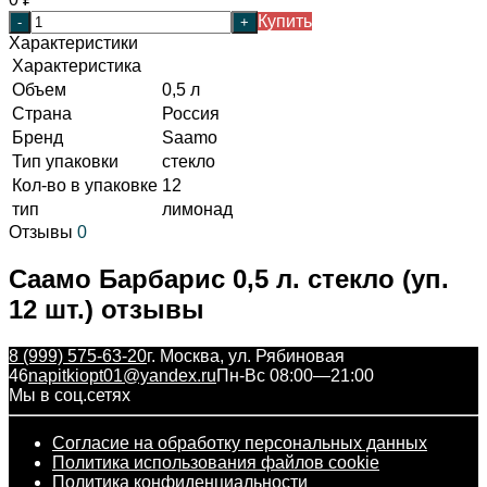
Купить
-
+
Характеристики
Характеристика
Объем
0,5 л
Страна
Россия
Бренд
Saamo
Тип упаковки
стекло
Кол-во в упаковке
12
тип
лимонад
Отзывы
0
Саамо Барбарис 0,5 л. стекло (уп.
12 шт.) отзывы
8 (999) 575-63-20
г. Москва, ул. Рябиновая
46
napitkiopt01@yandex.ru
Пн-Вс 08:00—21:00
Мы в соц.сетях
Согласие на обработку персональных данных
Политика использования файлов cookie
Политика конфиденциальности