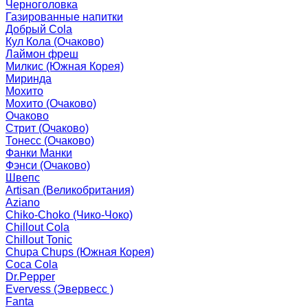
Черноголовка
Газированные напитки
Добрый Cola
Кул Кола (Очаково)
Лаймон фреш
Милкис (Южная Корея)
Миринда
Мохито
Мохито (Очаково)
Очаково
Стрит (Очаково)
Тонесс (Очаково)
Фанки Манки
Фэнси (Очаково)
Швепс
Artisan (Великобритания)
Aziano
Chiko-Choko (Чико-Чоко)
Chillout Cola
Chillout Tonic
Chupa Chups (Южная Корея)
Coca Cola
Dr.Pepper
Evervess (Эвервесс )
Fanta