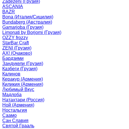
Zadezeni (Грузия)
ASCANIA
BAZR
Bona (Италия/Сицилия)
Bundaberg (Австралия)
Gamarjoba (Грузия)
Limonati by Borjomi (Грузия)
OZZY frozzy
StarBar Craft
ZENI (Грузия)
АХ! (Очаково)
Бардзими
Зандукели (Грузия)
Казбеги (Грузия)
Калинов
Керакур (Армения)
Киликия (Армения)
Любимый Вкус
Мадлоба
Натахтари (Россия)
Ной (Армения)
Ностальгия
Саамо
Сан Славия
Святой Грааль