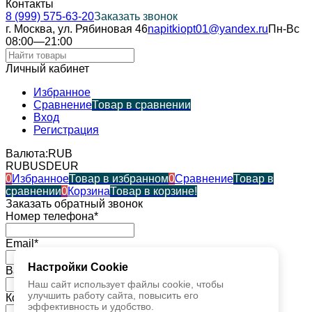
Контакты
8 (999) 575-63-20
Заказать звонок
г. Москва, ул. Рябиновая 46
napitkiopt01@yandex.ru
Пн-Вс
08:00—21:00
Личный кабинет
Избранное
Сравнение
Товар в сравнении
Вход
Регистрация
Валюта:
RUB
RUB
USD
EUR
0
Избранное
Товар в избранном
0
Сравнение
Товар в
сравнении
0
Корзина
Товар в корзине!
Заказать обратный звонок
Номер телефона*
Email*
Настройки Cookie
Ваше имя*
Наш сайт использует файлы cookie, чтобы
улучшить работу сайта, повысить его
Комментарий*
эффективность и удобство.