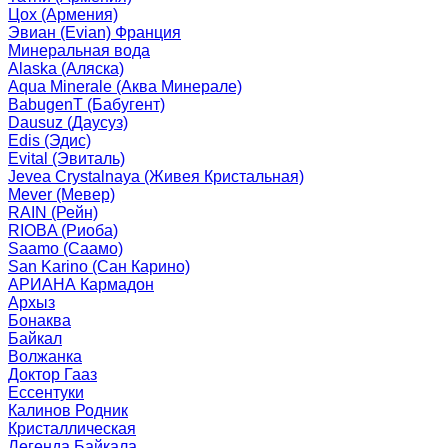
Цох (Армения)
Эвиан (Evian) Франция
Минеральная вода
Alaska (Аляска)
Aqua Minerale (Аква Минерале)
BabugenT (Бабугент)
Dausuz (Даусуз)
Edis (Эдис)
Evital (Эвиталь)
Jevea Crystalnaya (Живея Кристальная)
Mever (Мевер)
RAIN (Рейн)
RIOBA (Риоба)
Saamo (Саамо)
San Karino (Сан Карино)
АРИАНА Кармадон
Архыз
Бонаква
Байкал
Волжанка
Доктор Гааз
Ессентуки
Калинов Родник
Кристаллическая
Легенда Байкала