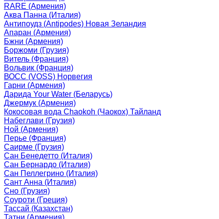
RARE (Армения)
Аква Панна (Италия)
Антипоудз (Antipodes) Новая Зеландия
Апаран (Армения)
Бжни (Армения)
Боржоми (Грузия)
Витель (Франция)
Вольвик (Франция)
ВОСС (VOSS) Норвегия
Гарни (Армения)
Дарида Your Water (Беларусь)
Джермук (Армения)
Кокосовая вода Chaokoh (Чаокох) Тайланд
Набеглави (Грузия)
Ной (Армения)
Перье (Франция)
Саирме (Грузия)
Сан Бенедетто (Италия)
Сан Бернардо (Италия)
Сан Пеллегрино (Италия)
Сант Анна (Италия)
Сно (Грузия)
Соуроти (Греция)
Тассай (Казахстан)
Татни (Армения)