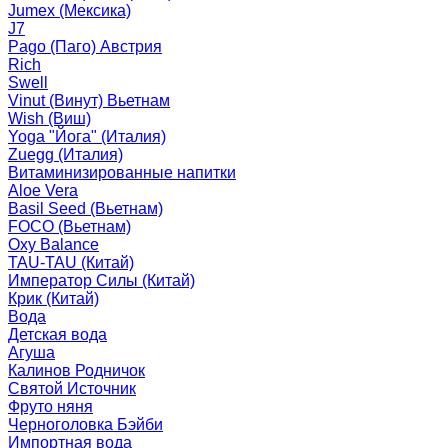
Jumex (Мексика)
J7
Pago (Паго) Австрия
Rich
Swell
Vinut (Винут) Вьетнам
Wish (Виш)
Yoga "Йога" (Италия)
Zuegg (Италия)
Витаминизированные напитки
Aloe Vera
Basil Seed (Вьетнам)
FOCO (Вьетнам)
Oxy Balance
TAU-TAU (Китай)
Император Силы (Китай)
Крик (Китай)
Вода
Детская вода
Агуша
Калинов Родничок
Святой Источник
Фруто няня
Черноголовка Бэйби
Импортная вода