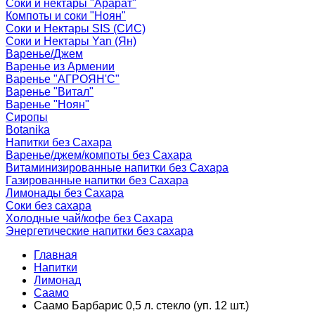
Соки и нектары "Арарат"
Компоты и соки "Ноян"
Соки и Нектары SIS (СИС)
Соки и Нектары Yan (Ян)
Варенье/Джем
Варенье из Армении
Варенье "АГРОЯН'С"
Варенье "Витал"
Варенье "Ноян"
Сиропы
Botanika
Напитки без Сахара
Варенье/джем/компоты без Сахара
Витаминизированные напитки без Сахара
Газированные напитки без Сахара
Лимонады без Сахара
Соки без сахара
Холодные чай/кофе без Сахара
Энергетические напитки без сахара
Главная
Напитки
Лимонад
Саамо
Саамо Барбарис 0,5 л. стекло (уп. 12 шт.)