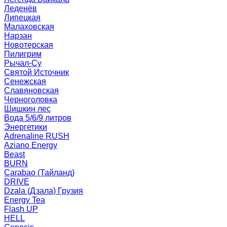
Леденёв
Липецкая
Малаховская
Нарзан
Новотерская
Пилигрим
Рычал-Су
Святой Источник
Сенежская
Славяновская
Черноголовка
Шишкин лес
Вода 5/6/9 литров
Энергетики
Adrenaline RUSH
Aziano Energy
Beast
BURN
Carabao (Тайланд)
DRIVE
Dzala (Дзала) Грузия
Energy Tea
Flash UP
HELL