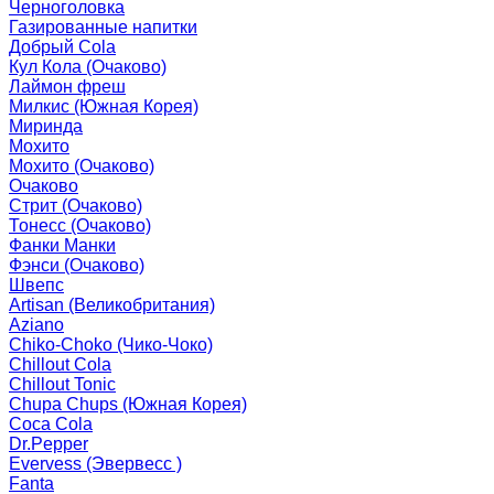
Черноголовка
Газированные напитки
Добрый Cola
Кул Кола (Очаково)
Лаймон фреш
Милкис (Южная Корея)
Миринда
Мохито
Мохито (Очаково)
Очаково
Стрит (Очаково)
Тонесс (Очаково)
Фанки Манки
Фэнси (Очаково)
Швепс
Artisan (Великобритания)
Aziano
Chiko-Choko (Чико-Чоко)
Chillout Cola
Chillout Tonic
Chupa Chups (Южная Корея)
Coca Cola
Dr.Pepper
Evervess (Эвервесс )
Fanta