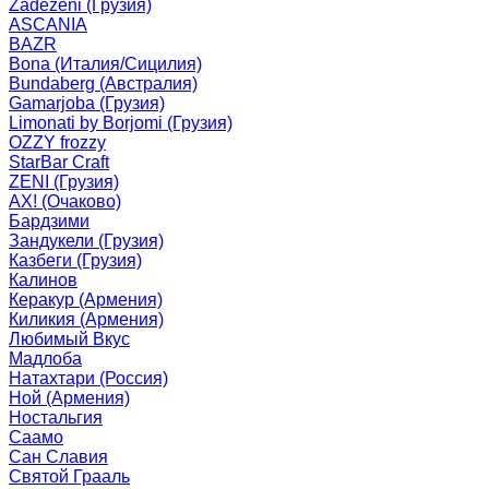
Zadezeni (Грузия)
ASCANIA
BAZR
Bona (Италия/Сицилия)
Bundaberg (Австралия)
Gamarjoba (Грузия)
Limonati by Borjomi (Грузия)
OZZY frozzy
StarBar Craft
ZENI (Грузия)
АХ! (Очаково)
Бардзими
Зандукели (Грузия)
Казбеги (Грузия)
Калинов
Керакур (Армения)
Киликия (Армения)
Любимый Вкус
Мадлоба
Натахтари (Россия)
Ной (Армения)
Ностальгия
Саамо
Сан Славия
Святой Грааль