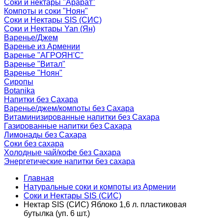
Соки и нектары "Арарат"
Компоты и соки "Ноян"
Соки и Нектары SIS (СИС)
Соки и Нектары Yan (Ян)
Варенье/Джем
Варенье из Армении
Варенье "АГРОЯН'С"
Варенье "Витал"
Варенье "Ноян"
Сиропы
Botanika
Напитки без Сахара
Варенье/джем/компоты без Сахара
Витаминизированные напитки без Сахара
Газированные напитки без Сахара
Лимонады без Сахара
Соки без сахара
Холодные чай/кофе без Сахара
Энергетические напитки без сахара
Главная
Натуральные соки и компоты из Армении
Соки и Нектары SIS (СИС)
Нектар SIS (СИС) Яблоко 1,6 л. пластиковая
бутылка (уп. 6 шт.)