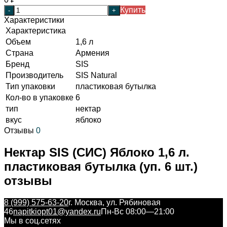
Купить
-
+
Характеристики
Характеристика
Объем
1,6 л
Страна
Армения
Бренд
SIS
Производитель
SIS Natural
Тип упаковки
пластиковая бутылка
Кол-во в упаковке
6
тип
нектар
вкус
яблоко
Отзывы
0
Нектар SIS (СИС) Яблоко 1,6 л.
пластиковая бутылка (уп. 6 шт.)
отзывы
8 (999) 575-63-20
г. Москва, ул. Рябиновая
46
napitkiopt01@yandex.ru
Пн-Вс 08:00—21:00
Мы в соц.сетях