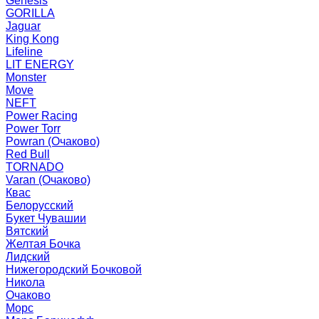
Genesis
GORILLA
Jaguar
King Kong
Lifeline
LIT ENERGY
Monster
Move
NEFT
Power Racing
Power Torr
Powran (Очаково)
Red Bull
TORNADO
Varan (Очаково)
Квас
Белорусский
Букет Чувашии
Вятский
Желтая Бочка
Лидский
Нижегородский Бочковой
Никола
Очаково
Морс