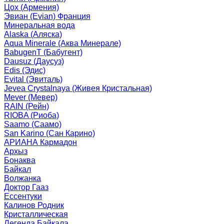
Цох (Армения)
Эвиан (Evian) Франция
Минеральная вода
Alaska (Аляска)
Aqua Minerale (Аква Минерале)
BabugenT (Бабугент)
Dausuz (Даусуз)
Edis (Эдис)
Evital (Эвиталь)
Jevea Crystalnaya (Живея Кристальная)
Mever (Мевер)
RAIN (Рейн)
RIOBA (Риоба)
Saamo (Саамо)
San Karino (Сан Карино)
АРИАНА Кармадон
Архыз
Бонаква
Байкал
Волжанка
Доктор Гааз
Ессентуки
Калинов Родник
Кристаллическая
Легенда Байкала