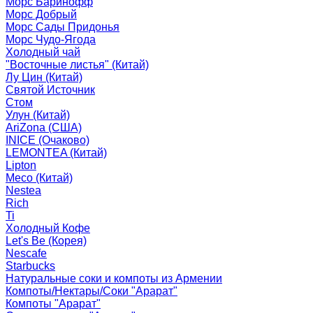
Морс Баринофф
Морс Добрый
Морс Сады Придонья
Морс Чудо-Ягода
Холодный чай
"Восточные листья" (Китай)
Лу Цин (Китай)
Святой Источник
Стом
Улун (Китай)
AriZona (США)
INICE (Очаково)
LEMONTEA (Китай)
Lipton
Meco (Китай)
Nestea
Rich
Ti
Холодный Кофе
Let's Be (Корея)
Nescafe
Starbucks
Натуральные соки и компоты из Армении
Компоты/Нектары/Соки "Арарат"
Компоты "Арарат"