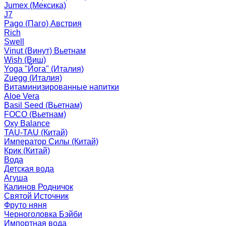
Jumex (Мексика)
J7
Pago (Паго) Австрия
Rich
Swell
Vinut (Винут) Вьетнам
Wish (Виш)
Yoga "Йога" (Италия)
Zuegg (Италия)
Витаминизированные напитки
Aloe Vera
Basil Seed (Вьетнам)
FOCO (Вьетнам)
Oxy Balance
TAU-TAU (Китай)
Император Силы (Китай)
Крик (Китай)
Вода
Детская вода
Агуша
Калинов Родничок
Святой Источник
Фруто няня
Черноголовка Бэйби
Импортная вода