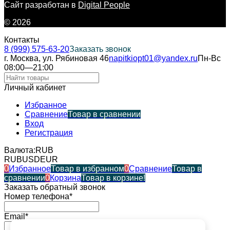
Сайт разработан в
Digital People
© 2026
Контакты
8 (999) 575-63-20
Заказать звонок
г. Москва, ул. Рябиновая 46
napitkiopt01@yandex.ru
Пн-Вс
08:00—21:00
Личный кабинет
Избранное
Сравнение
Товар в сравнении
Вход
Регистрация
Валюта:
RUB
RUB
USD
EUR
0
Избранное
Товар в избранном
0
Сравнение
Товар в
сравнении
0
Корзина
Товар в корзине!
Заказать обратный звонок
Номер телефона*
Email*