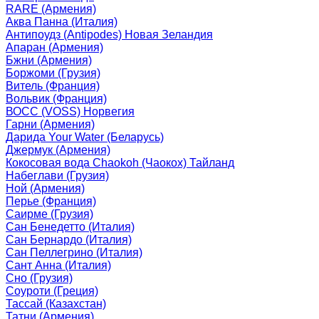
RARE (Армения)
Аква Панна (Италия)
Антипоудз (Antipodes) Новая Зеландия
Апаран (Армения)
Бжни (Армения)
Боржоми (Грузия)
Витель (Франция)
Вольвик (Франция)
ВОСС (VOSS) Норвегия
Гарни (Армения)
Дарида Your Water (Беларусь)
Джермук (Армения)
Кокосовая вода Chaokoh (Чаокох) Тайланд
Набеглави (Грузия)
Ной (Армения)
Перье (Франция)
Саирме (Грузия)
Сан Бенедетто (Италия)
Сан Бернардо (Италия)
Сан Пеллегрино (Италия)
Сант Анна (Италия)
Сно (Грузия)
Соуроти (Греция)
Тассай (Казахстан)
Татни (Армения)