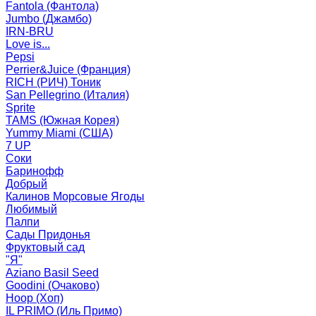
Fantola (Фантола)
Jumbo (Джамбо)
IRN-BRU
Love is...
Pepsi
Perrier&Juice (Франция)
RICH (РИЧ) Тоник
San Pellegrino (Италия)
Sprite
TAMS (Южная Корея)
Yummy Miami (США)
7 UP
Соки
Баринофф
Добрый
Калинов Морсовые Ягоды
Любимый
Палпи
Сады Придонья
Фруктовый сад
"Я"
Aziano Basil Seed
Goodini (Очаково)
Hoop (Хоп)
IL PRIMO (Иль Примо)