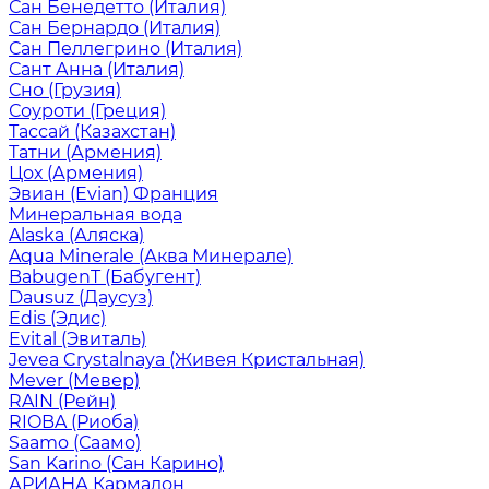
Сан Бенедетто (Италия)
Сан Бернардо (Италия)
Сан Пеллегрино (Италия)
Сант Анна (Италия)
Сно (Грузия)
Соуроти (Греция)
Тассай (Казахстан)
Татни (Армения)
Цох (Армения)
Эвиан (Evian) Франция
Минеральная вода
Alaska (Аляска)
Aqua Minerale (Аква Минерале)
BabugenT (Бабугент)
Dausuz (Даусуз)
Edis (Эдис)
Evital (Эвиталь)
Jevea Crystalnaya (Живея Кристальная)
Mever (Мевер)
RAIN (Рейн)
RIOBA (Риоба)
Saamo (Саамо)
San Karino (Сан Карино)
АРИАНА Кармадон