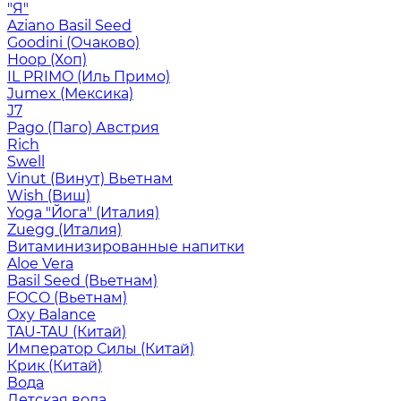
"Я"
Aziano Basil Seed
Goodini (Очаково)
Hoop (Хоп)
IL PRIMO (Иль Примо)
Jumex (Мексика)
J7
Pago (Паго) Австрия
Rich
Swell
Vinut (Винут) Вьетнам
Wish (Виш)
Yoga "Йога" (Италия)
Zuegg (Италия)
Витаминизированные напитки
Aloe Vera
Basil Seed (Вьетнам)
FOCO (Вьетнам)
Oxy Balance
TAU-TAU (Китай)
Император Силы (Китай)
Крик (Китай)
Вода
Детская вода