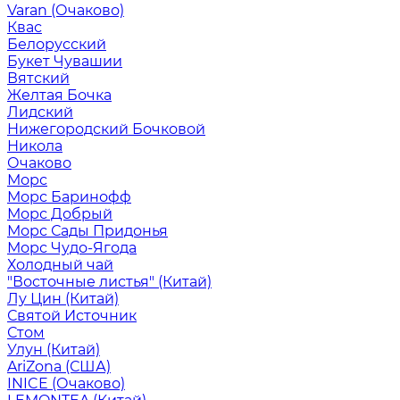
Varan (Очаково)
Квас
Белорусский
Букет Чувашии
Вятский
Желтая Бочка
Лидский
Нижегородский Бочковой
Никола
Очаково
Морс
Морс Баринофф
Морс Добрый
Морс Сады Придонья
Морс Чудо-Ягода
Холодный чай
"Восточные листья" (Китай)
Лу Цин (Китай)
Святой Источник
Стом
Улун (Китай)
AriZona (США)
INICE (Очаково)