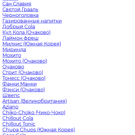
Сан Славия
Святой Грааль
Черноголовка
Газированные напитки
Добрый Cola
Кул Кола (Очаково)
Лаймон фреш
Милкис (Южная Корея)
Миринда
Мохито
Мохито (Очаково)
Очаково
Стрит (Очаково)
Тонесс (Очаково)
Фанки Манки
Фэнси (Очаково)
Швепс
Artisan (Великобритания)
Aziano
Chiko-Choko (Чико-Чоко)
Chillout Cola
Chillout Tonic
Chupa Chups (Южная Корея)