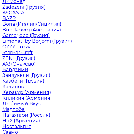
Лимонад
Zadezeni (Грузия)
ASCANIA
BAZR
Bona (Италия/Сицилия)
Bundaberg (Австралия)
Gamarjoba (Грузия)
Limonati by Borjomi (Грузия)
OZZY frozzy
StarBar Craft
ZENI (Грузия)
АХ! (Очаково)
Бардзими
Зандукели (Грузия)
Казбеги (Грузия)
Калинов
Керакур (Армения)
Киликия (Армения)
Любимый Вкус
Мадлоба
Натахтари (Россия)
Ной (Армения)
Ностальгия
Саамо