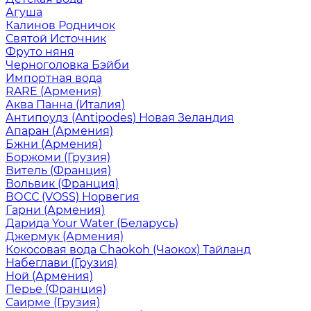
Агуша
Калинов Родничок
Святой Источник
Фруто няня
Черноголовка Бэйби
Импортная вода
RARE (Армения)
Аква Панна (Италия)
Антипоудз (Antipodes) Новая Зеландия
Апаран (Армения)
Бжни (Армения)
Боржоми (Грузия)
Витель (Франция)
Вольвик (Франция)
ВОСС (VOSS) Норвегия
Гарни (Армения)
Дарида Your Water (Беларусь)
Джермук (Армения)
Кокосовая вода Chaokoh (Чаокох) Тайланд
Набеглави (Грузия)
Ной (Армения)
Перье (Франция)
Саирме (Грузия)