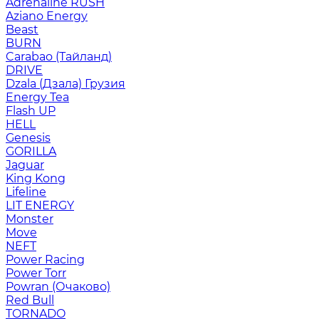
Adrenaline RUSH
Aziano Energy
Beast
BURN
Carabao (Тайланд)
DRIVE
Dzala (Дзала) Грузия
Energy Tea
Flash UP
HELL
Genesis
GORILLA
Jaguar
King Kong
Lifeline
LIT ENERGY
Monster
Move
NEFT
Power Racing
Power Torr
Powran (Очаково)
Red Bull
TORNADO