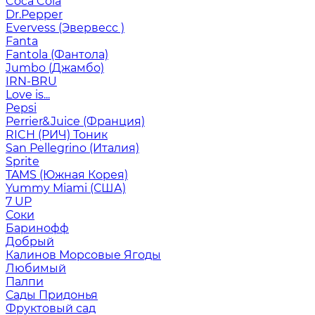
Coca Cola
Dr.Pepper
Evervess (Эвервесс )
Fanta
Fantola (Фантола)
Jumbo (Джамбо)
IRN-BRU
Love is...
Pepsi
Perrier&Juice (Франция)
RICH (РИЧ) Тоник
San Pellegrino (Италия)
Sprite
TAMS (Южная Корея)
Yummy Miami (США)
7 UP
Соки
Баринофф
Добрый
Калинов Морсовые Ягоды
Любимый
Палпи
Сады Придонья
Фруктовый сад