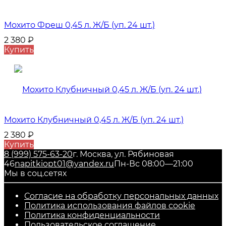
Мохито Фреш 0,45 л. Ж/Б (уп. 24 шт.)
2 380
₽
Купить
Мохито Клубничный 0,45 л. Ж/Б (уп. 24 шт.)
2 380
₽
Купить
8 (999) 575-63-20
г. Москва, ул. Рябиновая
46
napitkiopt01@yandex.ru
Пн-Вс 08:00—21:00
Мы в соц.сетях
Согласие на обработку персональных данных
Политика использования файлов cookie
Политика конфиденциальности
Пользовательское соглашение