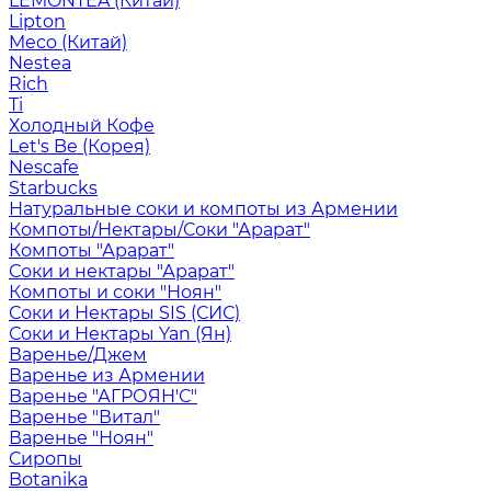
LEMONTEA (Китай)
Lipton
Meco (Китай)
Nestea
Rich
Ti
Холодный Кофе
Let's Be (Корея)
Nescafe
Starbucks
Натуральные соки и компоты из Армении
Компоты/Нектары/Соки "Арарат"
Компоты "Арарат"
Соки и нектары "Арарат"
Компоты и соки "Ноян"
Соки и Нектары SIS (СИС)
Соки и Нектары Yan (Ян)
Варенье/Джем
Варенье из Армении
Варенье "АГРОЯН'С"
Варенье "Витал"
Варенье "Ноян"
Сиропы
Botanika