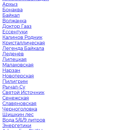
Архыз
Бонаква
Байкал
Волжанка
Доктор Гааз
Ессентуки
Калинов Родник
Кристаллическая
Легенда Байкала
Леденёв
Липецкая
Малаховская
Нарзан
Новотерская
Пилигрим
Рычал-Су
Святой Источник
Сенежская
Славяновская
Черноголовка
Шишкин лес
Вода 5/6/9 литров
Энергетики