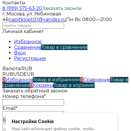
Контакты
8 (999) 575-63-20
Заказать звонок
г. Москва, ул. Рябиновая
46
napitkiopt01@yandex.ru
Пн-Вс 08:00—21:00
Личный кабинет
Избранное
Сравнение
Товар в сравнении
Вход
Регистрация
Валюта:
RUB
RUB
USD
EUR
0
Избранное
Товар в избранном
0
Сравнение
Товар в
сравнении
0
Корзина
Товар в корзине!
Заказать обратный звонок
Номер телефона*
Email*
Ваше имя*
Настройки Cookie
Наш сайт использует файлы cookie, чтобы