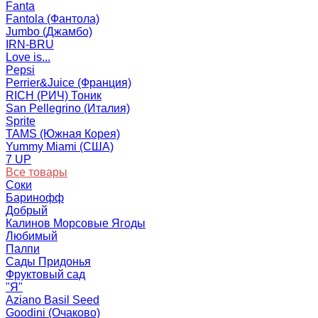
Fanta
Fantola (Фантола)
Jumbo (Джамбо)
IRN-BRU
Love is...
Pepsi
Perrier&Juice (Франция)
RICH (РИЧ) Тоник
San Pellegrino (Италия)
Sprite
TAMS (Южная Корея)
Yummy Miami (США)
7 UP
Все товары
Соки
Баринофф
Добрый
Калинов Морсовые Ягоды
Любимый
Палпи
Сады Придонья
Фруктовый сад
"Я"
Aziano Basil Seed
Goodini (Очаково)