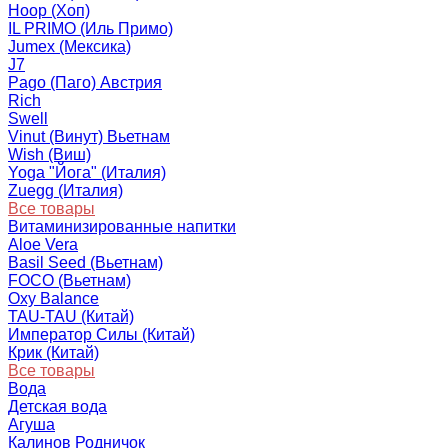
Hoop (Хоп)
IL PRIMO (Иль Примо)
Jumex (Мексика)
J7
Pago (Паго) Австрия
Rich
Swell
Vinut (Винут) Вьетнам
Wish (Виш)
Yoga "Йога" (Италия)
Zuegg (Италия)
Все товары
Витаминизированные напитки
Aloe Vera
Basil Seed (Вьетнам)
FOCO (Вьетнам)
Oxy Balance
TAU-TAU (Китай)
Император Силы (Китай)
Крик (Китай)
Все товары
Вода
Детская вода
Агуша
Калинов Родничок