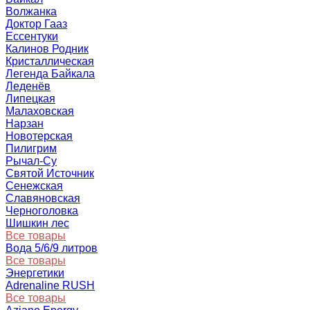
Волжанка
Доктор Гааз
Ессентуки
Калинов Родник
Кристаллическая
Легенда Байкала
Леденёв
Липецкая
Малаховская
Нарзан
Новотерская
Пилигрим
Рычал-Су
Святой Источник
Сенежская
Славяновская
Черноголовка
Шишкин лес
Все товары
Вода 5/6/9 литров
Все товары
Энергетики
Adrenaline RUSH
Все товары