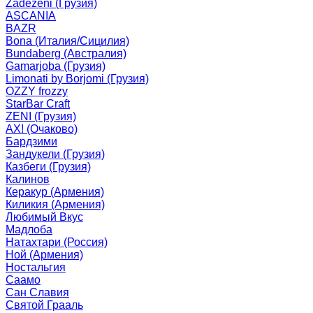
Zadezeni (Грузия)
ASCANIA
BAZR
Bona (Италия/Сицилия)
Bundaberg (Австралия)
Gamarjoba (Грузия)
Limonati by Borjomi (Грузия)
OZZY frozzy
StarBar Craft
ZENI (Грузия)
АХ! (Очаково)
Бардзими
Зандукели (Грузия)
Казбеги (Грузия)
Калинов
Керакур (Армения)
Киликия (Армения)
Любимый Вкус
Мадлоба
Натахтари (Россия)
Ной (Армения)
Ностальгия
Саамо
Сан Славия
Святой Грааль