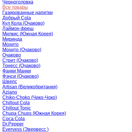
Черноголовка
Все товары
Газированные напитки
Добрый Cola
Кул Кола (Очаково)
Лаймон фреш
Милкис (Южная Корея)
Миринда
Мохито
Мохито (Очаково)
Очаково
Стрит (Очаково)
Тонесс (Очаково)
Фанки Манки
Фэнси (Очаково)
Швепс
Artisan (Великобритания)
Aziano
Chiko-Choko (Чико-Чоко)
Chillout Cola
Chillout Tonic
Chupa Chups (Южная Корея)
Coca Cola
Dr.Pepper
Evervess (Эвервесс )