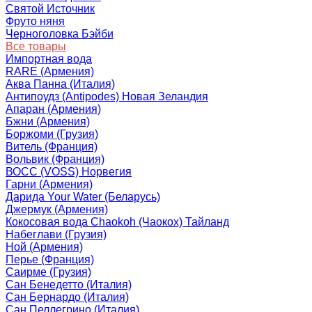
Святой Источник
Фруто няня
Черноголовка Бэйби
Все товары
Импортная вода
RARE (Армения)
Аква Панна (Италия)
Антипоудз (Antipodes) Новая Зеландия
Апаран (Армения)
Бжни (Армения)
Боржоми (Грузия)
Витель (Франция)
Вольвик (Франция)
ВОСС (VOSS) Норвегия
Гарни (Армения)
Дарида Your Water (Беларусь)
Джермук (Армения)
Кокосовая вода Chaokoh (Чаокох) Тайланд
Набеглави (Грузия)
Ной (Армения)
Перье (Франция)
Саирме (Грузия)
Сан Бенедетто (Италия)
Сан Бернардо (Италия)
Сан Пеллегрино (Италия)