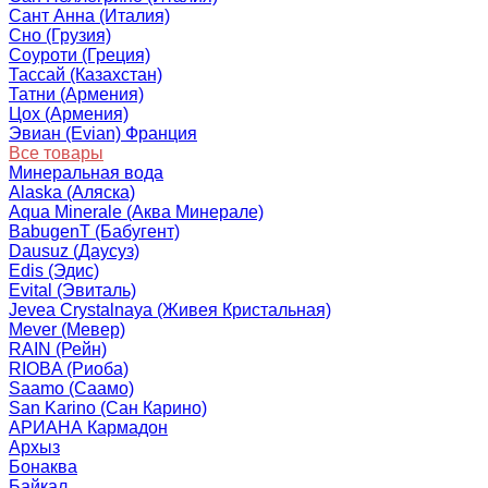
Сант Анна (Италия)
Сно (Грузия)
Соуроти (Греция)
Тассай (Казахстан)
Татни (Армения)
Цох (Армения)
Эвиан (Evian) Франция
Все товары
Минеральная вода
Alaska (Аляска)
Aqua Minerale (Аква Минерале)
BabugenT (Бабугент)
Dausuz (Даусуз)
Edis (Эдис)
Evital (Эвиталь)
Jevea Crystalnaya (Живея Кристальная)
Mever (Мевер)
RAIN (Рейн)
RIOBA (Риоба)
Saamo (Саамо)
San Karino (Сан Карино)
АРИАНА Кармадон
Архыз
Бонаква
Байкал