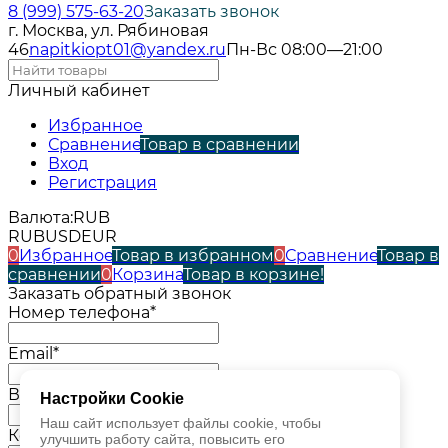
8 (999) 575-63-20
Заказать звонок
г. Москва, ул. Рябиновая
46
napitkiopt01@yandex.ru
Пн-Вс 08:00—21:00
Личный кабинет
Избранное
Сравнение
Товар в сравнении
Вход
Регистрация
Валюта:
RUB
RUB
USD
EUR
0
Избранное
Товар в избранном
0
Сравнение
Товар в
сравнении
0
Корзина
Товар в корзине!
Заказать обратный звонок
Номер телефона*
Email*
Ваше имя*
Настройки Cookie
Наш сайт использует файлы cookie, чтобы
Комментарий*
улучшить работу сайта, повысить его