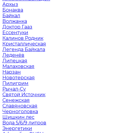
Архыз
Бонаква
Байкал
Волжанка
Доктор Гааз
Ессентуки
Калинов Родник
Кристаллическая
Легенда Байкала
Леденёв
Липецкая
Малаховская
Нарзан
Новотерская
Пилигрим
Рычал-Су
Святой Источник
Сенежская
Славяновская
Черноголовка
Шишкин лес
Вода 5/6/9 литров
Энергетики