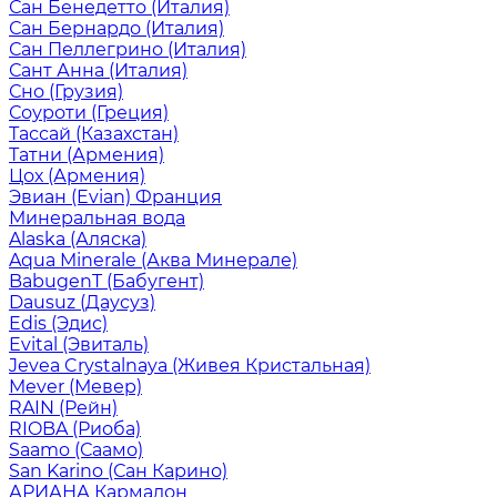
Сан Бенедетто (Италия)
Сан Бернардо (Италия)
Сан Пеллегрино (Италия)
Сант Анна (Италия)
Сно (Грузия)
Соуроти (Греция)
Тассай (Казахстан)
Татни (Армения)
Цох (Армения)
Эвиан (Evian) Франция
Минеральная вода
Alaska (Аляска)
Aqua Minerale (Аква Минерале)
BabugenT (Бабугент)
Dausuz (Даусуз)
Edis (Эдис)
Evital (Эвиталь)
Jevea Crystalnaya (Живея Кристальная)
Mever (Мевер)
RAIN (Рейн)
RIOBA (Риоба)
Saamo (Саамо)
San Karino (Сан Карино)
АРИАНА Кармадон