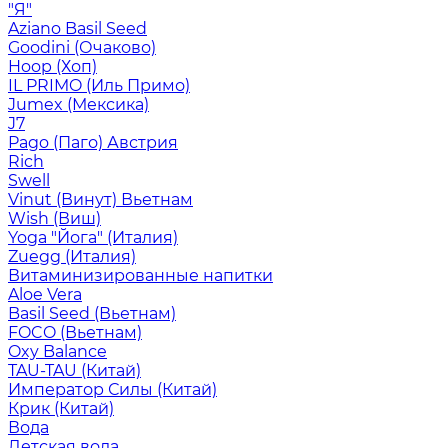
"Я"
Aziano Basil Seed
Goodini (Очаково)
Hoop (Хоп)
IL PRIMO (Иль Примо)
Jumex (Мексика)
J7
Pago (Паго) Австрия
Rich
Swell
Vinut (Винут) Вьетнам
Wish (Виш)
Yoga "Йога" (Италия)
Zuegg (Италия)
Витаминизированные напитки
Aloe Vera
Basil Seed (Вьетнам)
FOCO (Вьетнам)
Oxy Balance
TAU-TAU (Китай)
Император Силы (Китай)
Крик (Китай)
Вода
Детская вода