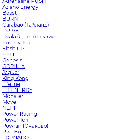
Adrenaline RUSH
Aziano Energy
Beast
BURN
Carabao (Тайланд)
DRIVE
Dzala (Дзала) Грузия
Energy Tea
Flash UP
HELL
Genesis
GORILLA
Jaguar
King Kong
Lifeline
LIT ENERGY
Monster
Move
NEFT
Power Racing
Power Torr
Powran (Очаково)
Red Bull
TORNADO