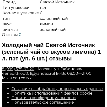
Бренд
Святой Источник
Тип упаковки
пэт
Кол-во в упаковке
6
тип
холодный чай
вкус
лимон
вид чая
зеленый чай
Отзывы
0
Холодный чай Святой Источник
(зеленый чай со вкусом лимона) 1
л. пэт (уп. 6 шт.) отзывы
8 (999) 575-63-20
г. Москва, ул. Рябиновая
46
napitkiopt01@yandex.ru
Пн-Вс 08:00—21:00
Мы в соц.сетях
Согласие на обработку персональных данных
Политика использования файлов cookie
Политика конфиденциальности
Пользовательское соглашение