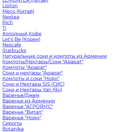
LEMONTEA (Китай)
Lipton
Meco (Китай)
Nestea
Rich
Ti
Холодный Кофе
Let's Be (Корея)
Nescafe
Starbucks
Натуральные соки и компоты из Армении
Компоты/Нектары/Соки "Арарат"
Компоты "Арарат"
Соки и нектары "Арарат"
Компоты и соки "Ноян"
Соки и Нектары SIS (СИС)
Соки и Нектары Yan (Ян)
Варенье/Джем
Варенье из Армении
Варенье "АГРОЯН'С"
Варенье "Витал"
Варенье "Ноян"
Сиропы
Botanika