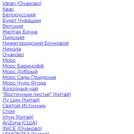
Varan (Очаково)
Квас
Белорусский
Букет Чувашии
Вятский
Желтая Бочка
Лидский
Нижегородский Бочковой
Никола
Очаково
Морс
Морс Баринофф
Морс Добрый
Морс Сады Придонья
Морс Чудо-Ягода
Холодный чай
"Восточные листья" (Китай)
Лу Цин (Китай)
Святой Источник
Стом
Улун (Китай)
AriZona (США)
INICE (Очаково)