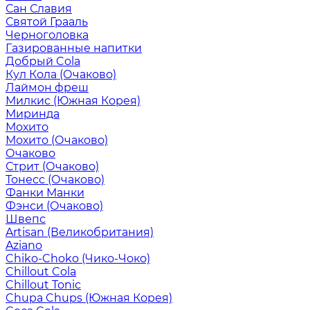
Сан Славия
Святой Грааль
Черноголовка
Газированные напитки
Добрый Cola
Кул Кола (Очаково)
Лаймон фреш
Милкис (Южная Корея)
Миринда
Мохито
Мохито (Очаково)
Очаково
Стрит (Очаково)
Тонесс (Очаково)
Фанки Манки
Фэнси (Очаково)
Швепс
Artisan (Великобритания)
Aziano
Chiko-Choko (Чико-Чоко)
Chillout Cola
Chillout Tonic
Chupa Chups (Южная Корея)