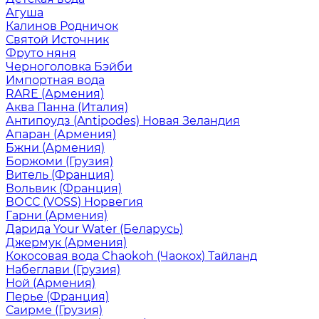
Агуша
Калинов Родничок
Святой Источник
Фруто няня
Черноголовка Бэйби
Импортная вода
RARE (Армения)
Аква Панна (Италия)
Антипоудз (Antipodes) Новая Зеландия
Апаран (Армения)
Бжни (Армения)
Боржоми (Грузия)
Витель (Франция)
Вольвик (Франция)
ВОСС (VOSS) Норвегия
Гарни (Армения)
Дарида Your Water (Беларусь)
Джермук (Армения)
Кокосовая вода Chaokoh (Чаокох) Тайланд
Набеглави (Грузия)
Ной (Армения)
Перье (Франция)
Саирме (Грузия)