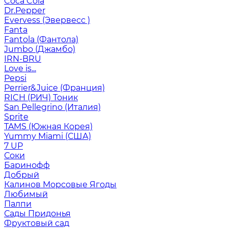
Coca Cola
Dr.Pepper
Evervess (Эвервесс )
Fanta
Fantola (Фантола)
Jumbo (Джамбо)
IRN-BRU
Love is...
Pepsi
Perrier&Juice (Франция)
RICH (РИЧ) Тоник
San Pellegrino (Италия)
Sprite
TAMS (Южная Корея)
Yummy Miami (США)
7 UP
Соки
Баринофф
Добрый
Калинов Морсовые Ягоды
Любимый
Палпи
Сады Придонья
Фруктовый сад