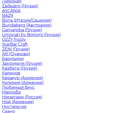
Лимонад
Zadezeni (Грузия)
ASCANIA
BAZR
Bona (Италия/Сицилия)
Bundaberg (Австралия)
Gamarjoba (Грузия)
Limonati by Borjomi (Грузия)
OZZY frozzy
StarBar Craft
ZENI (Грузия)
АХ! (Очаково)
Бардзими
Зандукели (Грузия)
Казбеги (Грузия)
Калинов
Керакур (Армения)
Киликия (Армения)
Любимый Вкус
Мадлоба
Натахтари (Россия)
Ной (Армения)
Ностальгия
Саамо