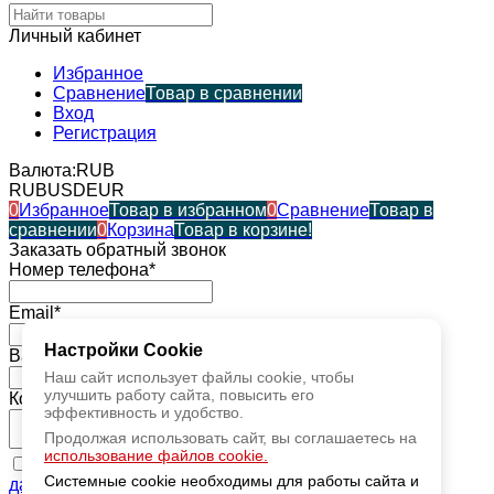
Личный кабинет
Избранное
Сравнение
Товар в сравнении
Вход
Регистрация
Валюта:
RUB
RUB
USD
EUR
0
Избранное
Товар в избранном
0
Сравнение
Товар в
сравнении
0
Корзина
Товар в корзине!
Заказать обратный звонок
Номер телефона*
Email*
Настройки Cookie
Ваше имя*
Наш сайт использует файлы cookie, чтобы
улучшить работу сайта, повысить его
Комментарий*
эффективность и удобство.
Продолжая использовать сайт, вы соглашаетесь на
использование файлов cookie.
Я даю согласие
на обработку моих персональных
Системные cookie необходимы для работы сайта и
данных
, ознакомился и принимаю условия