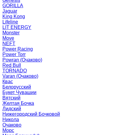
Genesis
GORILLA
Jaguar
King Kong
Lifeline
LIT ENERGY
Monster
Move
NEFT
Power Racing
Power Torr
Powran (Очаково)
Red Bull
TORNADO
Varan (Очаково)
Квас
Белорусский
Букет Чувашии
Вятский
Желтая Бочка
Лидский
Нижегородский Бочковой
Никола
Очаково
Морс