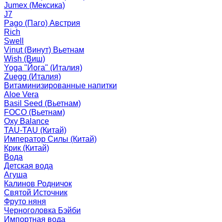
Jumex (Мексика)
J7
Pago (Паго) Австрия
Rich
Swell
Vinut (Винут) Вьетнам
Wish (Виш)
Yoga "Йога" (Италия)
Zuegg (Италия)
Витаминизированные напитки
Aloe Vera
Basil Seed (Вьетнам)
FOCO (Вьетнам)
Oxy Balance
TAU-TAU (Китай)
Император Силы (Китай)
Крик (Китай)
Вода
Детская вода
Агуша
Калинов Родничок
Святой Источник
Фруто няня
Черноголовка Бэйби
Импортная вода