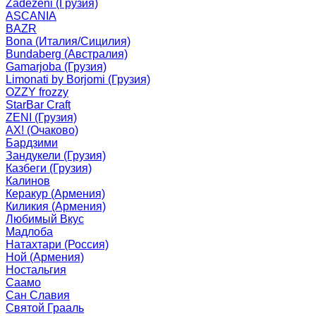
Zadezeni (Грузия)
ASCANIA
BAZR
Bona (Италия/Сицилия)
Bundaberg (Австралия)
Gamarjoba (Грузия)
Limonati by Borjomi (Грузия)
OZZY frozzy
StarBar Craft
ZENI (Грузия)
АХ! (Очаково)
Бардзими
Зандукели (Грузия)
Казбеги (Грузия)
Калинов
Керакур (Армения)
Киликия (Армения)
Любимый Вкус
Мадлоба
Натахтари (Россия)
Ной (Армения)
Ностальгия
Саамо
Сан Славия
Святой Грааль