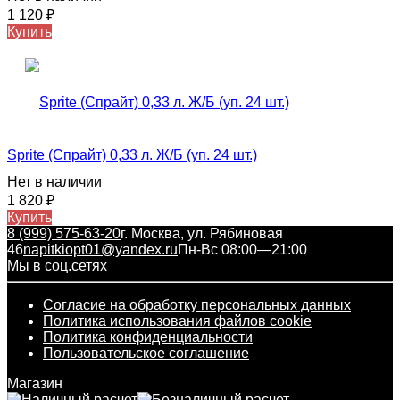
1 120
₽
Купить
Sprite (Спрайт) 0,33 л. Ж/Б (уп. 24 шт.)
Нет в наличии
1 820
₽
Купить
8 (999) 575-63-20
г. Москва, ул. Рябиновая
46
napitkiopt01@yandex.ru
Пн-Вс 08:00—21:00
Мы в соц.сетях
Согласие на обработку персональных данных
Политика использования файлов cookie
Политика конфиденциальности
Пользовательское соглашение
Магазин