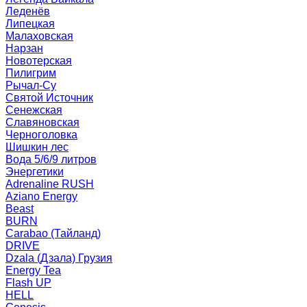
Леденёв
Липецкая
Малаховская
Нарзан
Новотерская
Пилигрим
Рычал-Су
Святой Источник
Сенежская
Славяновская
Черноголовка
Шишкин лес
Вода 5/6/9 литров
Энергетики
Adrenaline RUSH
Aziano Energy
Beast
BURN
Carabao (Тайланд)
DRIVE
Dzala (Дзала) Грузия
Energy Tea
Flash UP
HELL