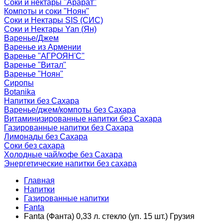
Соки и нектары "Арарат"
Компоты и соки "Ноян"
Соки и Нектары SIS (СИС)
Соки и Нектары Yan (Ян)
Варенье/Джем
Варенье из Армении
Варенье "АГРОЯН'С"
Варенье "Витал"
Варенье "Ноян"
Сиропы
Botanika
Напитки без Сахара
Варенье/джем/компоты без Сахара
Витаминизированные напитки без Сахара
Газированные напитки без Сахара
Лимонады без Сахара
Соки без сахара
Холодные чай/кофе без Сахара
Энергетические напитки без сахара
Главная
Напитки
Газированные напитки
Fanta
Fanta (Фанта) 0,33 л. стекло (уп. 15 шт.) Грузия