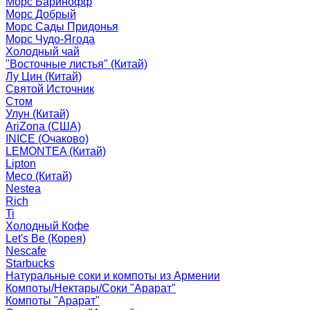
Морс Баринофф
Морс Добрый
Морс Сады Придонья
Морс Чудо-Ягода
Холодный чай
"Восточные листья" (Китай)
Лу Цин (Китай)
Святой Источник
Стом
Улун (Китай)
AriZona (США)
INICE (Очаково)
LEMONTEA (Китай)
Lipton
Meco (Китай)
Nestea
Rich
Ti
Холодный Кофе
Let's Be (Корея)
Nescafe
Starbucks
Натуральные соки и компоты из Армении
Компоты/Нектары/Соки "Арарат"
Компоты "Арарат"