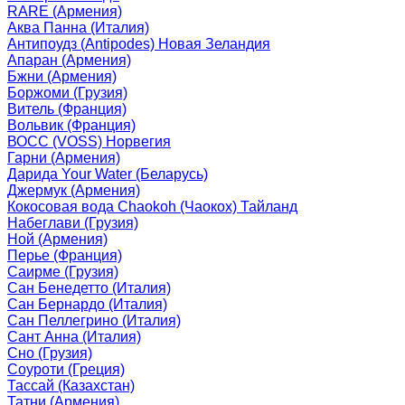
RARE (Армения)
Аква Панна (Италия)
Антипоудз (Antipodes) Новая Зеландия
Апаран (Армения)
Бжни (Армения)
Боржоми (Грузия)
Витель (Франция)
Вольвик (Франция)
ВОСС (VOSS) Норвегия
Гарни (Армения)
Дарида Your Water (Беларусь)
Джермук (Армения)
Кокосовая вода Chaokoh (Чаокох) Тайланд
Набеглави (Грузия)
Ной (Армения)
Перье (Франция)
Саирме (Грузия)
Сан Бенедетто (Италия)
Сан Бернардо (Италия)
Сан Пеллегрино (Италия)
Сант Анна (Италия)
Сно (Грузия)
Соуроти (Греция)
Тассай (Казахстан)
Татни (Армения)