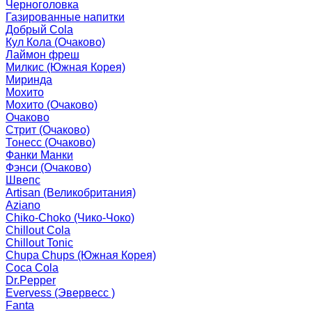
Черноголовка
Газированные напитки
Добрый Cola
Кул Кола (Очаково)
Лаймон фреш
Милкис (Южная Корея)
Миринда
Мохито
Мохито (Очаково)
Очаково
Стрит (Очаково)
Тонесс (Очаково)
Фанки Манки
Фэнси (Очаково)
Швепс
Artisan (Великобритания)
Aziano
Chiko-Choko (Чико-Чоко)
Chillout Cola
Chillout Tonic
Chupa Chups (Южная Корея)
Coca Cola
Dr.Pepper
Evervess (Эвервесс )
Fanta