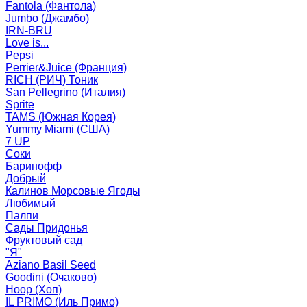
Fantola (Фантола)
Jumbo (Джамбо)
IRN-BRU
Love is...
Pepsi
Perrier&Juice (Франция)
RICH (РИЧ) Тоник
San Pellegrino (Италия)
Sprite
TAMS (Южная Корея)
Yummy Miami (США)
7 UP
Соки
Баринофф
Добрый
Калинов Морсовые Ягоды
Любимый
Палпи
Сады Придонья
Фруктовый сад
"Я"
Aziano Basil Seed
Goodini (Очаково)
Hoop (Хоп)
IL PRIMO (Иль Примо)