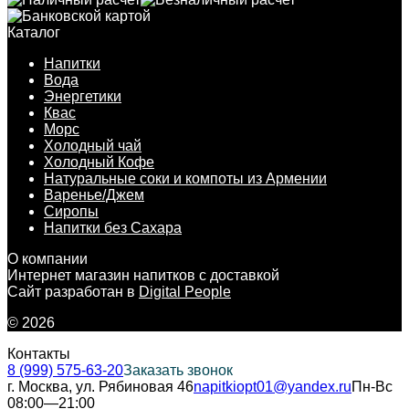
Каталог
Напитки
Вода
Энергетики
Квас
Морс
Холодный чай
Холодный Кофе
Натуральные соки и компоты из Армении
Варенье/Джем
Сиропы
Напитки без Сахара
О компании
Интернет магазин напитков с доставкой
Сайт разработан в
Digital People
© 2026
Контакты
8 (999) 575-63-20
Заказать звонок
г. Москва, ул. Рябиновая 46
napitkiopt01@yandex.ru
Пн-Вс
08:00—21:00