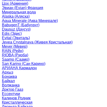
Цох (Армения)
Эвиан (Evian) Франция
Минеральная вода
Alaska (Аляска)
Aqua Minerale (Аква Минерале)
BabugenT (Бабугент)
Dausuz (Даусуз)
Edis (Эдис)
Evital (Эвиталь)
Jevea Crystalnaya (Живея Кристальная)
Mever (Мевер)
RAIN (Рейн)
RIOBA (Риоба)
Saamo (Саамо)
San Karino (Сан Карино)
АРИАНА Кармадон
Архыз
Бонаква
Байкал
Волжанка
Доктор Гааз
Ессентуки
Калинов Родник
Кристаллическая
Легенда Байкала