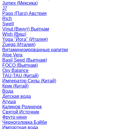
Jumex (Мексика)
J7
Pago (Паго) Австрия
Rich
Swell
Vinut (Винут) Вьетнам
Wish (Виш)
Yoga "Йога" (Италия)
Zuegg (Италия)
Витаминизированные напитки
Aloe Vera
Basil Seed (Вьетнам)
FOCO (Вьетнам)
Oxy Balance
TAU-TAU (Китай)
Император Силы (Китай)
Крик (Китай)
Вода
Детская вода
Агуша
Калинов Родничок
Святой Источник
Фруто няня
Черноголовка Бэйби
Импортная вода