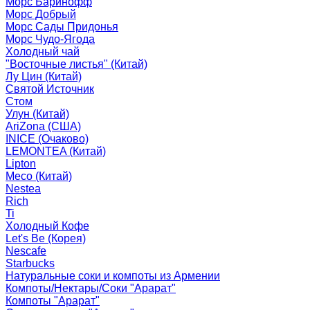
Морс Баринофф
Морс Добрый
Морс Сады Придонья
Морс Чудо-Ягода
Холодный чай
"Восточные листья" (Китай)
Лу Цин (Китай)
Святой Источник
Стом
Улун (Китай)
AriZona (США)
INICE (Очаково)
LEMONTEA (Китай)
Lipton
Meco (Китай)
Nestea
Rich
Ti
Холодный Кофе
Let's Be (Корея)
Nescafe
Starbucks
Натуральные соки и компоты из Армении
Компоты/Нектары/Соки "Арарат"
Компоты "Арарат"