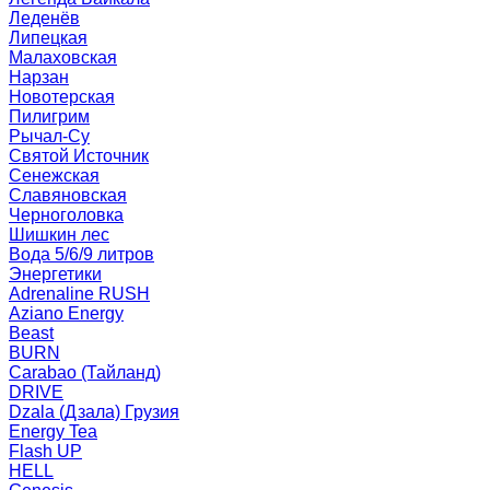
Леденёв
Липецкая
Малаховская
Нарзан
Новотерская
Пилигрим
Рычал-Су
Святой Источник
Сенежская
Славяновская
Черноголовка
Шишкин лес
Вода 5/6/9 литров
Энергетики
Adrenaline RUSH
Aziano Energy
Beast
BURN
Carabao (Тайланд)
DRIVE
Dzala (Дзала) Грузия
Energy Tea
Flash UP
HELL