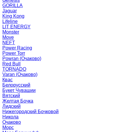
Genesis
GORILLA
Jaguar
King Kong
Lifeline
LIT ENERGY
Monster
Move
NEFT
Power Racing
Power Torr
Powran (Очаково)
Red Bull
TORNADO
Varan (Очаково)
Квас
Белорусский
Букет Чувашии
Вятский
Желтая Бочка
Лидский
Нижегородский Бочковой
Никола
Очаково
Морс