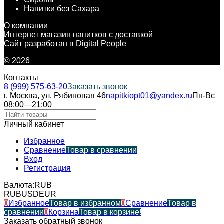
Напитки без Сахара
О компании
Интернет магазин напитков с доставкой
Сайт разработан в
Digital People
© 2026
Контакты
8 (999) 575-63-20
Заказать звонок
г. Москва, ул. Рябиновая 46
napitkiopt01@yandex.ru
Пн-Вс
08:00—21:00
Личный кабинет
Избранное
Сравнение
Товар в сравнении
Вход
Регистрация
Валюта:
RUB
RUB
USD
EUR
0
Избранное
Товар в избранном
0
Сравнение
Товар в
сравнении
0
Корзина
Товар в корзине!
Заказать обратный звонок