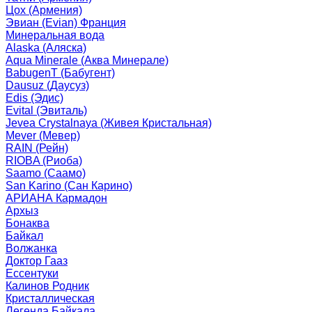
Цох (Армения)
Эвиан (Evian) Франция
Минеральная вода
Alaska (Аляска)
Aqua Minerale (Аква Минерале)
BabugenT (Бабугент)
Dausuz (Даусуз)
Edis (Эдис)
Evital (Эвиталь)
Jevea Crystalnaya (Живея Кристальная)
Mever (Мевер)
RAIN (Рейн)
RIOBA (Риоба)
Saamo (Саамо)
San Karino (Сан Карино)
АРИАНА Кармадон
Архыз
Бонаква
Байкал
Волжанка
Доктор Гааз
Ессентуки
Калинов Родник
Кристаллическая
Легенда Байкала