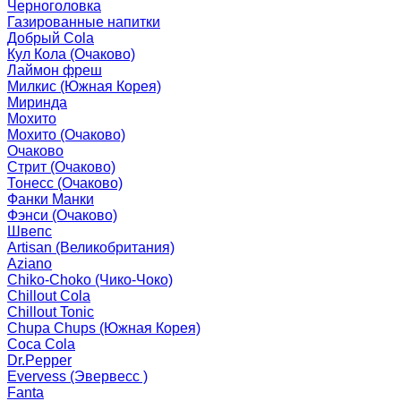
Черноголовка
Газированные напитки
Добрый Cola
Кул Кола (Очаково)
Лаймон фреш
Милкис (Южная Корея)
Миринда
Мохито
Мохито (Очаково)
Очаково
Стрит (Очаково)
Тонесс (Очаково)
Фанки Манки
Фэнси (Очаково)
Швепс
Artisan (Великобритания)
Aziano
Chiko-Choko (Чико-Чоко)
Chillout Cola
Chillout Tonic
Chupa Chups (Южная Корея)
Coca Cola
Dr.Pepper
Evervess (Эвервесс )
Fanta