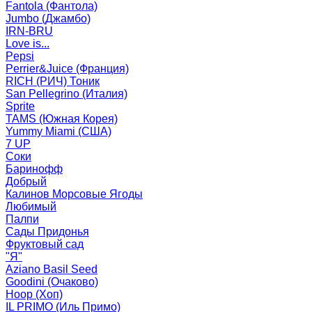
Fantola (Фантола)
Jumbo (Джамбо)
IRN-BRU
Love is...
Pepsi
Perrier&Juice (Франция)
RICH (РИЧ) Тоник
San Pellegrino (Италия)
Sprite
TAMS (Южная Корея)
Yummy Miami (США)
7 UP
Соки
Баринофф
Добрый
Калинов Морсовые Ягоды
Любимый
Палпи
Сады Придонья
Фруктовый сад
"Я"
Aziano Basil Seed
Goodini (Очаково)
Hoop (Хоп)
IL PRIMO (Иль Примо)