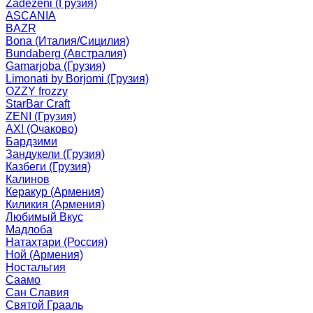
Zadezeni (Грузия)
ASCANIA
BAZR
Bona (Италия/Сицилия)
Bundaberg (Австралия)
Gamarjoba (Грузия)
Limonati by Borjomi (Грузия)
OZZY frozzy
StarBar Craft
ZENI (Грузия)
АХ! (Очаково)
Бардзими
Зандукели (Грузия)
Казбеги (Грузия)
Калинов
Керакур (Армения)
Киликия (Армения)
Любимый Вкус
Мадлоба
Натахтари (Россия)
Ной (Армения)
Ностальгия
Саамо
Сан Славия
Святой Грааль