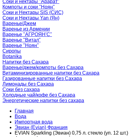
Соки и нектары "Арарат"
Компоты и соки "Ноян"
Соки и Нектары SIS (СИС)
Соки и Нектары Yan (Ян)
Варенье/Джем
Варенье из Армении
Варенье "АГРОЯН'С"
Варенье "Витал"
Варенье "Ноян"
Сиропы
Botanika
Напитки без Сахара
Варенье/джем/компоты без Сахара
Витаминизированные напитки без Сахара
Газированные напитки без Сахара
Лимонады без Сахара
Соки без сахара
Холодные чай/кофе без Сахара
Энергетические напитки без сахара
Главная
Вода
Импортная вода
Эвиан (Evian) Франция
EVIAN Sparkling (Эвиан) 0,75 л. стекло (уп. 12 шт.)