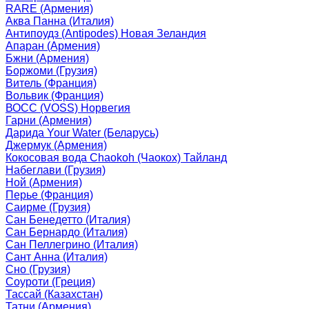
RARE (Армения)
Аква Панна (Италия)
Антипоудз (Antipodes) Новая Зеландия
Апаран (Армения)
Бжни (Армения)
Боржоми (Грузия)
Витель (Франция)
Вольвик (Франция)
ВОСС (VOSS) Норвегия
Гарни (Армения)
Дарида Your Water (Беларусь)
Джермук (Армения)
Кокосовая вода Chaokoh (Чаокох) Тайланд
Набеглави (Грузия)
Ной (Армения)
Перье (Франция)
Саирме (Грузия)
Сан Бенедетто (Италия)
Сан Бернардо (Италия)
Сан Пеллегрино (Италия)
Сант Анна (Италия)
Сно (Грузия)
Соуроти (Греция)
Тассай (Казахстан)
Татни (Армения)