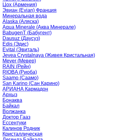
Цох (Армения)
Эвиан (Evian) Франция
Минеральная вода
Alaska (Аляска)
Aqua Minerale (Аква Минерале)
BabugenT (Бабугент)
Dausuz (Даусуз)
Edis (Эдис)
Evital (Эвиталь)
Jevea Crystalnaya (Живея Кристальная)
Mever (Мевер)
RAIN (Рейн)
RIOBA (Риоба)
Saamo (Саамо)
San Karino (Сан Карино)
АРИАНА Кармадон
Архыз
Бонаква
Байкал
Волжанка
Доктор Гааз
Ессентуки
Калинов Родник
Кристаллическая
Легенда Байкала