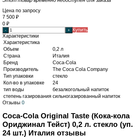
Этот товар временно недоступен для заказа
Цена по запросу
7 500
₽
0
₽
Купить
-
+
Характеристики
Характеристика
Объем
0,2 л
Страна
Италия
Бренд
Coca-Cola
Производитель
The Coca Cola Company
Тип упаковки
стекло
Кол-во в упаковке
24
тип воды
безалкогольный напиток
степень газирования
сильногазированный напиток
Отзывы
0
Coca-Cola Original Taste (Кока-кола
Ориджинал Тейст) 0,2 л. стекло (уп.
24 шт.) Италия отзывы