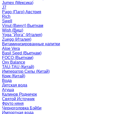
Jumex (Мексика)
J7
Pago (Паго) Австрия
Rich
Swell
Vinut (Винут) Вьетнам
Wish (Виш)
Yoga "Йога" (Италия)
Zuegg (Италия)
Витаминизированные напитки
Aloe Vera
Basil Seed (Вьетнам)
FOCO (Вьетнам)
Oxy Balance
TAU-TAU (Китай)
Император Силы (Китай)
Крик (Китай)
Вода
Детская вода
Агуша
Калинов Родничок
Святой Источник
Фруто няня
Черноголовка Бэйби
Импортная вода