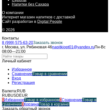
Напитки без Сахара
О компании
Интернет магазин напитков с доставкой
Сайт разработан в
Digital People
© 2026
Контакты
8 (999) 575-63-20
Заказать звонок
г. Москва, ул. Рябиновая 46
napitkiopt01@yandex.ru
Пн-Вс
08:00—21:00
Личный кабинет
Избранное
Сравнение
Товар в сравнении
Вход
Регистрация
Валюта:
RUB
RUB
USD
EUR
0
Избранное
Товар в избранном
0
Сравнение
Товар в
сравнении
0
Корзина
Товар в корзине!
Заказать обратный звонок