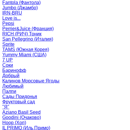
Fantola (Фантола)
Jumbo (Джамбо)
IRN-BRU
Love is...
Pepsi
Perrier&Juice (Франция)
RICH (РИЧ) Тоник
San Pellegrino (Италия)
Sprite
TAMS (Южная Корея)
Yummy Miami (США)
7 UP
Соки
Баринофф
Добрый
Калинов Морсовые Ягоды
Любимый
Палпи
Сады Придонья
Фруктовый сад
"Я"
Aziano Basil Seed
Goodini (Очаково)
Hoop (Хоп)
IL PRIMO (Иль Примо)