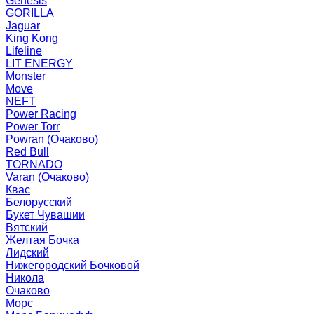
Genesis
GORILLA
Jaguar
King Kong
Lifeline
LIT ENERGY
Monster
Move
NEFT
Power Racing
Power Torr
Powran (Очаково)
Red Bull
TORNADO
Varan (Очаково)
Квас
Белорусский
Букет Чувашии
Вятский
Желтая Бочка
Лидский
Нижегородский Бочковой
Никола
Очаково
Морс