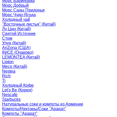
Морс Баринофф
Морс Добрый
Морс Сады Придонья
Морс Чудо-Ягода
Холодный чай
"Восточные листья" (Китай)
Лу Цин (Китай)
Святой Источник
Стом
Улун (Китай)
AriZona (США)
INICE (Очаково)
LEMONTEA (Китай)
Lipton
Meco (Китай)
Nestea
Rich
Ti
Холодный Кофе
Let's Be (Корея)
Nescafe
Starbucks
Натуральные соки и компоты из Армении
Компоты/Нектары/Соки "Арарат"
Компоты "Арарат"