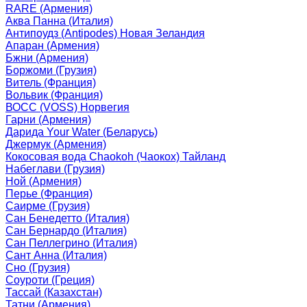
RARE (Армения)
Аква Панна (Италия)
Антипоудз (Antipodes) Новая Зеландия
Апаран (Армения)
Бжни (Армения)
Боржоми (Грузия)
Витель (Франция)
Вольвик (Франция)
ВОСС (VOSS) Норвегия
Гарни (Армения)
Дарида Your Water (Беларусь)
Джермук (Армения)
Кокосовая вода Chaokoh (Чаокох) Тайланд
Набеглави (Грузия)
Ной (Армения)
Перье (Франция)
Саирме (Грузия)
Сан Бенедетто (Италия)
Сан Бернардо (Италия)
Сан Пеллегрино (Италия)
Сант Анна (Италия)
Сно (Грузия)
Соуроти (Греция)
Тассай (Казахстан)
Татни (Армения)