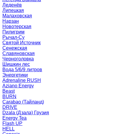
Леденёв
Липецкая
Малаховская
Нарзан
Новотерская
Пилигрим
Рычал-Су
Святой Источник
Сенежская
Славяновская
Черноголовка
Шишкин лес
Вода 5/6/9 литров
Энергетики
Adrenaline RUSH
Aziano Energy
Beast
BURN
Carabao (Тайланд)
DRIVE
Dzala (Дзала) Грузия
Energy Tea
Flash UP
HELL