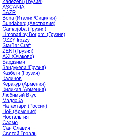
Zadezeni (Грузия)
ASCANIA
BAZR
Bona (Италия/Сицилия)
Bundaberg (Австралия)
Gamarjoba (Грузия)
Limonati by Borjomi (Грузия)
OZZY frozzy
StarBar Craft
ZENI (Грузия)
АХ! (Очаково)
Бардзими
Зандукели (Грузия)
Казбеги (Грузия)
Калинов
Керакур (Армения)
Киликия (Армения)
Любимый Вкус
Мадлоба
Натахтари (Россия)
Ной (Армения)
Ностальгия
Саамо
Сан Славия
Святой Грааль