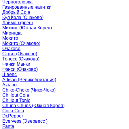
Черноголовка
Газированные напитки
Добрый Cola
Кул Кола (Очаково)
Лаймон фреш
Милкис (Южная Корея)
Миринда
Мохито
Мохито (Очаково)
Очаково
Стрит (Очаково)
Тонесс (Очаково)
Фанки Манки
Фэнси (Очаково)
Швепс
Artisan (Великобритания)
Aziano
Chiko-Choko (Чико-Чоко)
Chillout Cola
Chillout Tonic
Chupa Chups (Южная Корея)
Coca Cola
Dr.Pepper
Evervess (Эвервесс )
Fanta