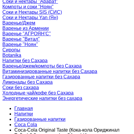
Соки и нектары "Арарат"
Компоты и соки "Ноян"
Соки и Нектары SIS (СИС)
Соки и Нектары Yan (Ян)
Варенье/Джем
Варенье из Армении
Варенье "АГРОЯН'С"
Варенье "Витал"
Варенье "Ноян"
Сиропы
Botanika
Напитки без Сахара
Варенье/джем/компоты без Сахара
Витаминизированные напитки без Сахара
Газированные напитки без Сахара
Лимонады без Сахара
Соки без сахара
Холодные чай/кофе без Сахара
Энергетические напитки без сахара
Главная
Напитки
Газированные напитки
Coca Cola
Coca-Cola Original Taste (Кока-кола Ориджинал