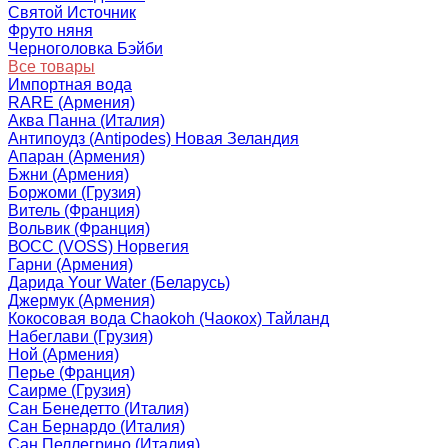
Святой Источник
Фруто няня
Черноголовка Бэйби
Все товары
Импортная вода
RARE (Армения)
Аква Панна (Италия)
Антипоудз (Antipodes) Новая Зеландия
Апаран (Армения)
Бжни (Армения)
Боржоми (Грузия)
Витель (Франция)
Вольвик (Франция)
ВОСС (VOSS) Норвегия
Гарни (Армения)
Дарида Your Water (Беларусь)
Джермук (Армения)
Кокосовая вода Chaokoh (Чаокох) Тайланд
Набеглави (Грузия)
Ной (Армения)
Перье (Франция)
Саирме (Грузия)
Сан Бенедетто (Италия)
Сан Бернардо (Италия)
Сан Пеллегрино (Италия)