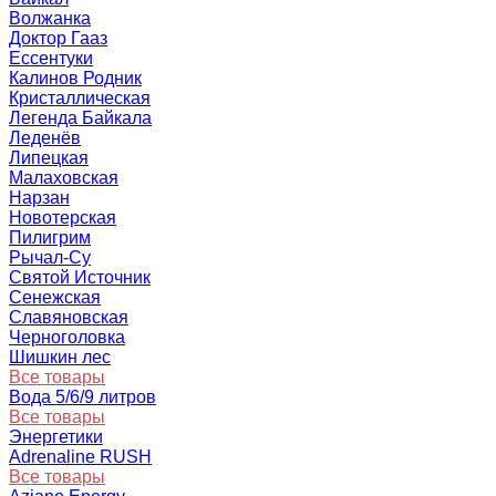
Волжанка
Доктор Гааз
Ессентуки
Калинов Родник
Кристаллическая
Легенда Байкала
Леденёв
Липецкая
Малаховская
Нарзан
Новотерская
Пилигрим
Рычал-Су
Святой Источник
Сенежская
Славяновская
Черноголовка
Шишкин лес
Все товары
Вода 5/6/9 литров
Все товары
Энергетики
Adrenaline RUSH
Все товары