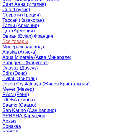
Сант Анна (Италия)
Сно (Грузия)
Соуроти (Греция)
Тассай (Казахстан)
Татни (Армения)
Цох (Армения)
Эвиан (Evian) Франция
Все товары
Минеральная вода
Alaska (Аляска)
Aqua Minerale (Аква Минерале)
BabugenT (Бабугент)
Dausuz (Даусуз)
Edis (Эдис)
Evital (Эвиталь)
Jevea Crystalnaya (Живея Кристальная)
Mever (Мевер)
RAIN (Рейн)
RIOBA (Риоба)
Saamo (Саамо)
San Karino (Сан Карино)
АРИАНА Кармадон
Архыз
Бонаква
Байкал