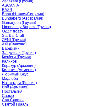
Zadezeni (Грузия)
ASCANIA
BAZR
Bona (Италия/Сицилия)
Bundaberg (Австралия)
Gamarjoba (Грузия)
Limonati by Borjomi (Грузия)
OZZY frozzy
StarBar Craft
ZENI (Грузия)
АХ! (Очаково)
Бардзими
Зандукели (Грузия)
Казбеги (Грузия)
Калинов
Керакур (Армения)
Киликия (Армения)
Любимый Вкус
Мадлоба
Натахтари (Россия)
Ной (Армения)
Ностальгия
Саамо
Сан Славия
Святой Грааль