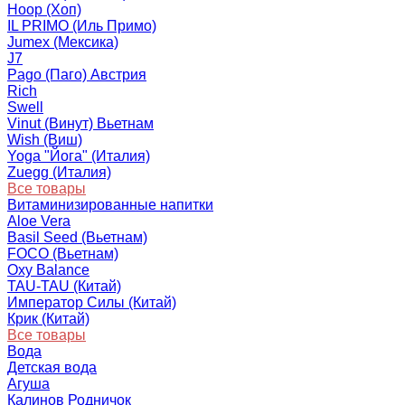
Hoop (Хоп)
IL PRIMO (Иль Примо)
Jumex (Мексика)
J7
Pago (Паго) Австрия
Rich
Swell
Vinut (Винут) Вьетнам
Wish (Виш)
Yoga "Йога" (Италия)
Zuegg (Италия)
Все товары
Витаминизированные напитки
Aloe Vera
Basil Seed (Вьетнам)
FOCO (Вьетнам)
Oxy Balance
TAU-TAU (Китай)
Император Силы (Китай)
Крик (Китай)
Все товары
Вода
Детская вода
Агуша
Калинов Родничок