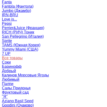
Fanta
Fantola (Фантола)
Jumbo (Джамбо)
IRN-BRU
Love is...
Pepsi
Perrier&Juice (Франция)
RICH (РИЧ) Тоник
San Pellegrino (Италия)
Sprite
TAMS (Южная Корея)
Yummy Miami (США)
7 UP
Все товары
Соки
Баринофф
Добрый
Калинов Морсовые Ягоды
Любимый
Палпи
Сады Придонья
Фруктовый сад
"Я"
Aziano Basil Seed
Goodini (Очаково)