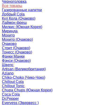
Черноголовка
Все товары
Газированные напитки
Добрый Cola
Кул Кола (Очаково)
Лаймон фреш
Милкис (Южная Корея)
Миринда
Мохито
Мохито (Очаково)
Очаково
Стрит (Очаково)
Тонесс (Очаково)
Фанки Манки
Фэнси (Очаково)
Швепс
Artisan (Великобритания)
Aziano
Chiko-Choko (Чико-Чоко)
Chillout Cola
Chillout Tonic
Chupa Chups (Южная Корея)
Coca Cola
Dr.Pepper
Evervess (Эвервесс )