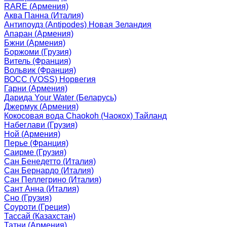
RARE (Армения)
Аква Панна (Италия)
Антипоудз (Antipodes) Новая Зеландия
Апаран (Армения)
Бжни (Армения)
Боржоми (Грузия)
Витель (Франция)
Вольвик (Франция)
ВОСС (VOSS) Норвегия
Гарни (Армения)
Дарида Your Water (Беларусь)
Джермук (Армения)
Кокосовая вода Chaokoh (Чаокох) Тайланд
Набеглави (Грузия)
Ной (Армения)
Перье (Франция)
Саирме (Грузия)
Сан Бенедетто (Италия)
Сан Бернардо (Италия)
Сан Пеллегрино (Италия)
Сант Анна (Италия)
Сно (Грузия)
Соуроти (Греция)
Тассай (Казахстан)
Татни (Армения)