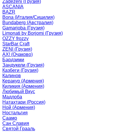
Zadezeni (Грузия)
ASCANIA
BAZR
Bona (Италия/Сицилия)
Bundaberg (Австралия)
Gamarjoba (Грузия)
Limonati by Borjomi (Грузия)
OZZY frozzy
StarBar Craft
ZENI (Грузия)
АХ! (Очаково)
Бардзими
Зандукели (Грузия)
Казбеги (Грузия)
Калинов
Керакур (Армения)
Киликия (Армения)
Любимый Вкус
Мадлоба
Натахтари (Россия)
Ной (Армения)
Ностальгия
Саамо
Сан Славия
Святой Грааль