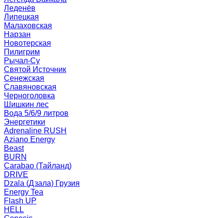
Леденёв
Липецкая
Малаховская
Нарзан
Новотерская
Пилигрим
Рычал-Су
Святой Источник
Сенежская
Славяновская
Черноголовка
Шишкин лес
Вода 5/6/9 литров
Энергетики
Adrenaline RUSH
Aziano Energy
Beast
BURN
Carabao (Тайланд)
DRIVE
Dzala (Дзала) Грузия
Energy Tea
Flash UP
HELL