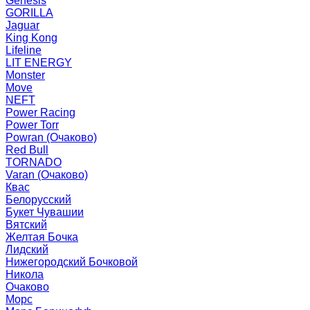
Genesis
GORILLA
Jaguar
King Kong
Lifeline
LIT ENERGY
Monster
Move
NEFT
Power Racing
Power Torr
Powran (Очаково)
Red Bull
TORNADO
Varan (Очаково)
Квас
Белорусский
Букет Чувашии
Вятский
Желтая Бочка
Лидский
Нижегородский Бочковой
Никола
Очаково
Морс