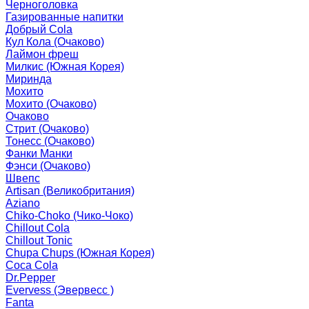
Черноголовка
Газированные напитки
Добрый Cola
Кул Кола (Очаково)
Лаймон фреш
Милкис (Южная Корея)
Миринда
Мохито
Мохито (Очаково)
Очаково
Стрит (Очаково)
Тонесс (Очаково)
Фанки Манки
Фэнси (Очаково)
Швепс
Artisan (Великобритания)
Aziano
Chiko-Choko (Чико-Чоко)
Chillout Cola
Chillout Tonic
Chupa Chups (Южная Корея)
Coca Cola
Dr.Pepper
Evervess (Эвервесс )
Fanta