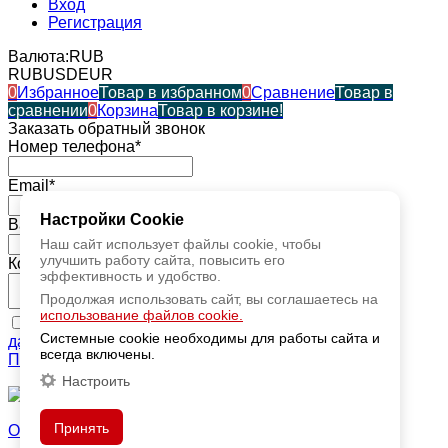
Вход
Регистрация
Валюта:
RUB
RUB
USD
EUR
0
Избранное
Товар в избранном
0
Сравнение
Товар в
сравнении
0
Корзина
Товар в корзине!
Заказать обратный звонок
Номер телефона*
Email*
Настройки Cookie
Ваше имя*
Наш сайт использует файлы cookie, чтобы
улучшить работу сайта, повысить его
Комментарий*
эффективность и удобство.
Продолжая использовать сайт, вы соглашаетесь на
использование файлов cookie.
Я даю согласие
на обработку моих персональных
Системные cookie необходимы для работы сайта и
данных
, ознакомился и принимаю условия
всегда включены.
Пользовательского соглашения
Настроить
→
Принять
Обновить капчу (CAPTCHA)