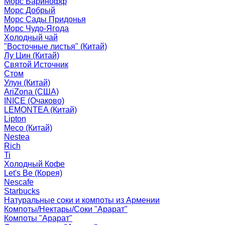
Морс Баринофф
Морс Добрый
Морс Сады Придонья
Морс Чудо-Ягода
Холодный чай
"Восточные листья" (Китай)
Лу Цин (Китай)
Святой Источник
Стом
Улун (Китай)
AriZona (США)
INICE (Очаково)
LEMONTEA (Китай)
Lipton
Meco (Китай)
Nestea
Rich
Ti
Холодный Кофе
Let's Be (Корея)
Nescafe
Starbucks
Натуральные соки и компоты из Армении
Компоты/Нектары/Соки "Арарат"
Компоты "Арарат"