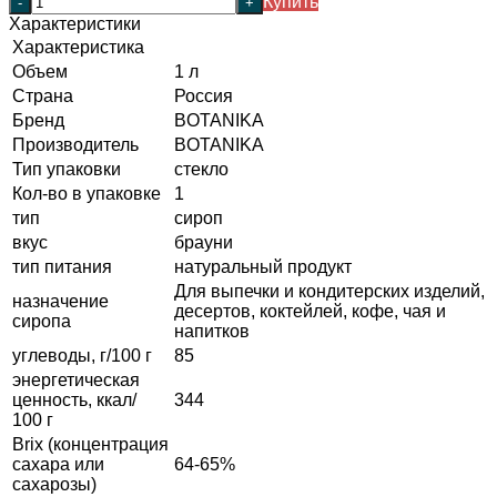
Купить
-
+
Характеристики
Характеристика
Объем
1 л
Страна
Россия
Бренд
BOTANIKA
Производитель
BOTANIKA
Тип упаковки
стекло
Кол-во в упаковке
1
тип
сироп
вкус
брауни
тип питания
натуральный продукт
Для выпечки и кондитерских изделий,
назначение
десертов, коктейлей, кофе, чая и
сиропа
напитков
углеводы, г/100 г
85
энергетическая
ценность, ккал/
344
100 г
Brix (концентрация
сахара или
64-65%
сахарозы)