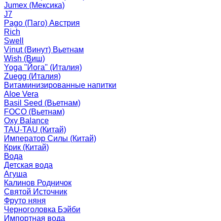
Jumex (Мексика)
J7
Pago (Паго) Австрия
Rich
Swell
Vinut (Винут) Вьетнам
Wish (Виш)
Yoga "Йога" (Италия)
Zuegg (Италия)
Витаминизированные напитки
Aloe Vera
Basil Seed (Вьетнам)
FOCO (Вьетнам)
Oxy Balance
TAU-TAU (Китай)
Император Силы (Китай)
Крик (Китай)
Вода
Детская вода
Агуша
Калинов Родничок
Святой Источник
Фруто няня
Черноголовка Бэйби
Импортная вода