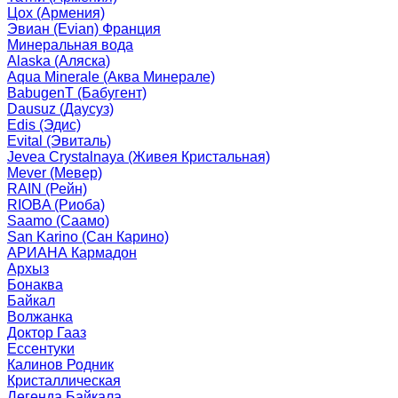
Цох (Армения)
Эвиан (Evian) Франция
Минеральная вода
Alaska (Аляска)
Aqua Minerale (Аква Минерале)
BabugenT (Бабугент)
Dausuz (Даусуз)
Edis (Эдис)
Evital (Эвиталь)
Jevea Crystalnaya (Живея Кристальная)
Mever (Мевер)
RAIN (Рейн)
RIOBA (Риоба)
Saamo (Саамо)
San Karino (Сан Карино)
АРИАНА Кармадон
Архыз
Бонаква
Байкал
Волжанка
Доктор Гааз
Ессентуки
Калинов Родник
Кристаллическая
Легенда Байкала