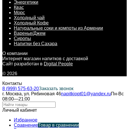
Энергетики
Квас
Морс
Холодный чай
Холодный Кофе
Натуральные соки и компоты из Армении
Варенье/Джем
Сиропы
Напитки без Сахара
О компании
Интернет магазин напитков с доставкой
Сайт разработан в
Digital People
© 2026
Контакты
8 (999) 575-63-20
Заказать звонок
г. Москва, ул. Рябиновая 46
napitkiopt01@yandex.ru
Пн-Вс
08:00—21:00
Личный кабинет
Избранное
Сравнение
Товар в сравнении