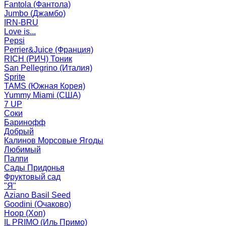
Fantola (Фантола)
Jumbo (Джамбо)
IRN-BRU
Love is...
Pepsi
Perrier&Juice (Франция)
RICH (РИЧ) Тоник
San Pellegrino (Италия)
Sprite
TAMS (Южная Корея)
Yummy Miami (США)
7 UP
Соки
Баринофф
Добрый
Калинов Морсовые Ягоды
Любимый
Палпи
Сады Придонья
Фруктовый сад
"Я"
Aziano Basil Seed
Goodini (Очаково)
Hoop (Хоп)
IL PRIMO (Иль Примо)