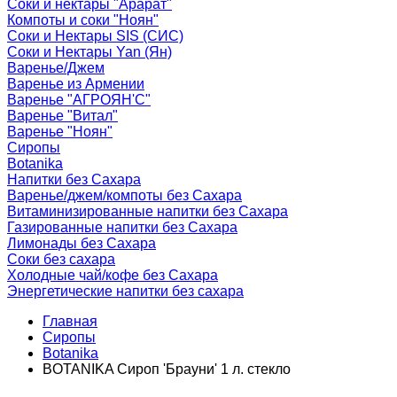
Соки и нектары "Арарат"
Компоты и соки "Ноян"
Соки и Нектары SIS (СИС)
Соки и Нектары Yan (Ян)
Варенье/Джем
Варенье из Армении
Варенье "АГРОЯН'С"
Варенье "Витал"
Варенье "Ноян"
Сиропы
Botanika
Напитки без Сахара
Варенье/джем/компоты без Сахара
Витаминизированные напитки без Сахара
Газированные напитки без Сахара
Лимонады без Сахара
Соки без сахара
Холодные чай/кофе без Сахара
Энергетические напитки без сахара
Главная
Сиропы
Botanika
BOTANIKA Сироп 'Брауни' 1 л. стекло