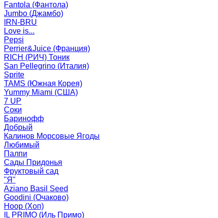
Fantola (Фантола)
Jumbo (Джамбо)
IRN-BRU
Love is...
Pepsi
Perrier&Juice (Франция)
RICH (РИЧ) Тоник
San Pellegrino (Италия)
Sprite
TAMS (Южная Корея)
Yummy Miami (США)
7 UP
Соки
Баринофф
Добрый
Калинов Морсовые Ягоды
Любимый
Палпи
Сады Придонья
Фруктовый сад
"Я"
Aziano Basil Seed
Goodini (Очаково)
Hoop (Хоп)
IL PRIMO (Иль Примо)