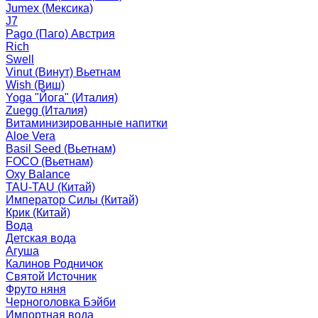
Jumex (Мексика)
J7
Pago (Паго) Австрия
Rich
Swell
Vinut (Винут) Вьетнам
Wish (Виш)
Yoga "Йога" (Италия)
Zuegg (Италия)
Витаминизированные напитки
Aloe Vera
Basil Seed (Вьетнам)
FOCO (Вьетнам)
Oxy Balance
TAU-TAU (Китай)
Император Силы (Китай)
Крик (Китай)
Вода
Детская вода
Агуша
Калинов Родничок
Святой Источник
Фруто няня
Черноголовка Бэйби
Импортная вода