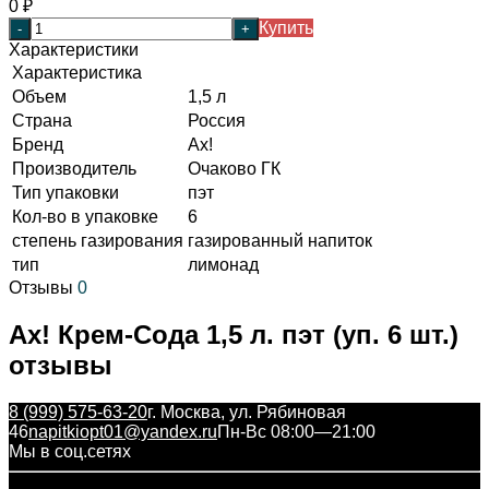
0
₽
Купить
-
+
Характеристики
Характеристика
Объем
1,5 л
Страна
Россия
Бренд
Ах!
Производитель
Очаково ГК
Тип упаковки
пэт
Кол-во в упаковке
6
степень газирования
газированный напиток
тип
лимонад
Отзывы
0
Ах! Крем-Сода 1,5 л. пэт (уп. 6 шт.)
отзывы
8 (999) 575-63-20
г. Москва, ул. Рябиновая
46
napitkiopt01@yandex.ru
Пн-Вс 08:00—21:00
Мы в соц.сетях