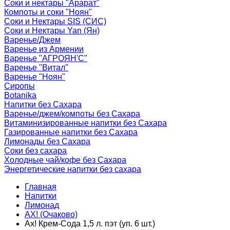
Соки и нектары "Арарат"
Компоты и соки "Ноян"
Соки и Нектары SIS (СИС)
Соки и Нектары Yan (Ян)
Варенье/Джем
Варенье из Армении
Варенье "АГРОЯН'С"
Варенье "Витал"
Варенье "Ноян"
Сиропы
Botanika
Напитки без Сахара
Варенье/джем/компоты без Сахара
Витаминизированные напитки без Сахара
Газированные напитки без Сахара
Лимонады без Сахара
Соки без сахара
Холодные чай/кофе без Сахара
Энергетические напитки без сахара
Главная
Напитки
Лимонад
АХ! (Очаково)
Ах! Крем-Сода 1,5 л. пэт (уп. 6 шт.)