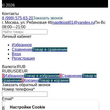
© 2026
Контакты
8 (999) 575-63-20
Заказать звонок
г. Москва, ул. Рябиновая 46
napitkiopt01@yandex.ru
Пн-Вс
08:00—21:00
Личный кабинет
Избранное
Сравнение
Товар в сравнении
Вход
Регистрация
Валюта:
RUB
RUB
USD
EUR
0
Избранное
Товар в избранном
0
Сравнение
Товар в
сравнении
0
Корзина
Товар в корзине!
Заказать обратный звонок
Номер телефона*
Email*
Настройки Cookie
Ваше имя*