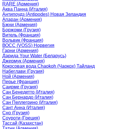
RARE (Армения)
Аква Панна (Италия)
Антипоудз (Antipodes) Новая Зеландия
Апаран (Армения)
Бжни (Армения)
Боржоми (Грузия)
Витель (Франция)
Вольвик (Франция)
ВОСС (VOSS) Норвегия
Гарни (Армения)
Дарида Your Water (Беларусь)
Джермук (Армения)
Кокосовая вода Chaokoh (Чаокох) Тайланд
Набеглави (Грузия)
Ной (Армения)
Перье (Франция)
Саирме (Грузия)
Сан Бенедетто (Италия)
Сан Бернардо (Италия)
Сан Пеллегрино (Италия)
Сант Анна (Италия)
Сно (Грузия)
Соуроти (Греция)
Тассай (Казахстан)
Татни (Армения)