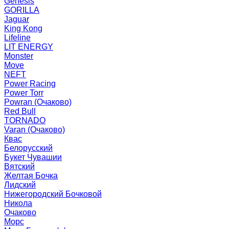
Genesis
GORILLA
Jaguar
King Kong
Lifeline
LIT ENERGY
Monster
Move
NEFT
Power Racing
Power Torr
Powran (Очаково)
Red Bull
TORNADO
Varan (Очаково)
Квас
Белорусский
Букет Чувашии
Вятский
Желтая Бочка
Лидский
Нижегородский Бочковой
Никола
Очаково
Морс