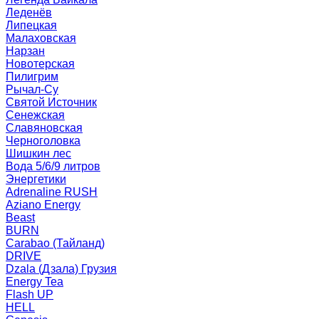
Леденёв
Липецкая
Малаховская
Нарзан
Новотерская
Пилигрим
Рычал-Су
Святой Источник
Сенежская
Славяновская
Черноголовка
Шишкин лес
Вода 5/6/9 литров
Энергетики
Adrenaline RUSH
Aziano Energy
Beast
BURN
Carabao (Тайланд)
DRIVE
Dzala (Дзала) Грузия
Energy Tea
Flash UP
HELL