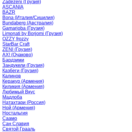
Zadezeni (Грузия)
ASCANIA
BAZR
Bona (Италия/Сицилия)
Bundaberg (Австралия)
Gamarjoba (Грузия)
Limonati by Borjomi (Грузия)
OZZY frozzy
StarBar Craft
ZENI (Грузия)
АХ! (Очаково)
Бардзими
Зандукели (Грузия)
Казбеги (Грузия)
Калинов
Керакур (Армения)
Киликия (Армения)
Любимый Вкус
Мадлоба
Натахтари (Россия)
Ной (Армения)
Ностальгия
Саамо
Сан Славия
Святой Грааль