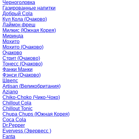
Черноголовка
Газированные напитки
Добрый Cola
Кул Кола (Очаково)
Лаймон фреш
Милкис (Южная Корея)
Миринда
Мохито
Мохито (Очаково)
Очаково
Стрит (Очаково)
Тонесс (Очаково)
Фанки Манки
Фэнси (Очаково)
Швепс
Artisan (Великобритания)
Aziano
Chiko-Choko (Чико-Чоко)
Chillout Cola
Chillout Tonic
Chupa Chups (Южная Корея)
Coca Cola
Dr.Pepper
Evervess (Эвервесс )
Fanta