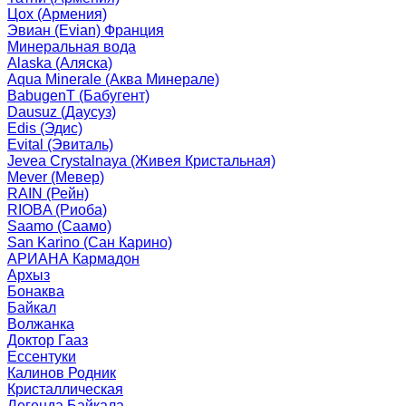
Цох (Армения)
Эвиан (Evian) Франция
Минеральная вода
Alaska (Аляска)
Aqua Minerale (Аква Минерале)
BabugenT (Бабугент)
Dausuz (Даусуз)
Edis (Эдис)
Evital (Эвиталь)
Jevea Crystalnaya (Живея Кристальная)
Mever (Мевер)
RAIN (Рейн)
RIOBA (Риоба)
Saamo (Саамо)
San Karino (Сан Карино)
АРИАНА Кармадон
Архыз
Бонаква
Байкал
Волжанка
Доктор Гааз
Ессентуки
Калинов Родник
Кристаллическая
Легенда Байкала