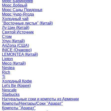
Морс Баринофф
Морс Добрый
Морс Сады Придонья
Морс Чудо-Ягода
Холодный чай
"Восточные листья" (Китай)
Лу Цин (Китай)
Святой Источник
Стом
Улун (Китай)
AriZona (США)
INICE (Очаково)
LEMONTEA (Китай)
Lipton
Meco (Китай)
Nestea
Rich
Ti
Холодный Кофе
Let's Be (Корея)
Nescafe
Starbucks
Натуральные соки и компоты из Армении
Компоты/Нектары/Соки "Арарат"
Компоты "Арарат"